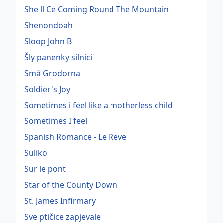
She ll Ce Coming Round The Mountain
Shenondoah
Sloop John B
Šly panenky silnici
Små Grodorna
Soldier's Joy
Sometimes i feel like a motherless child
Sometimes I feel
Spanish Romance - Le Reve
Suliko
Sur le pont
Star of the County Down
St. James Infirmary
Sve ptičice zapjevale