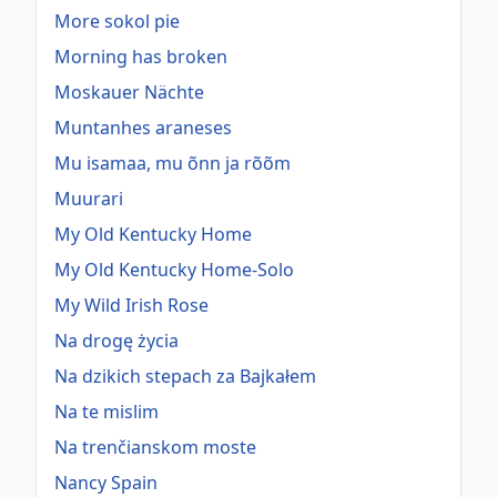
More sokol pie
Morning has broken
Moskauer Nächte
Muntanhes araneses
Mu isamaa, mu õnn ja rõõm
Muurari
My Old Kentucky Home
My Old Kentucky Home-Solo
My Wild Irish Rose
Na drogę życia
Na dzikich stepach za Bajkałem
Na te mislim
Na trenčianskom moste
Nancy Spain