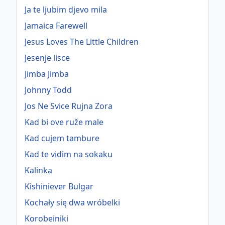
Ja te ljubim djevo mila
Jamaica Farewell
Jesus Loves The Little Children
Jesenje lisce
Jimba Jimba
Johnny Todd
Jos Ne Svice Rujna Zora
Kad bi ove ruže male
Kad cujem tambure
Kad te vidim na sokaku
Kalinka
Kishiniever Bulgar
Kochały się dwa wróbelki
Korobeiniki