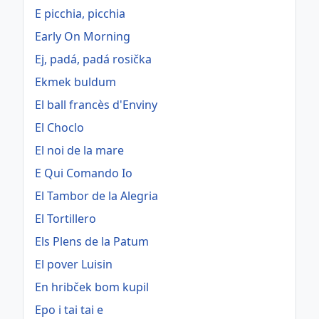
E picchia, picchia
Early On Morning
Ej, padá, padá rosička
Ekmek buldum
El ball francès d'Enviny
El Choclo
El noi de la mare
E Qui Comando Io
El Tambor de la Alegria
El Tortillero
Els Plens de la Patum
El pover Luisin
En hribček bom kupil
Epo i tai tai e