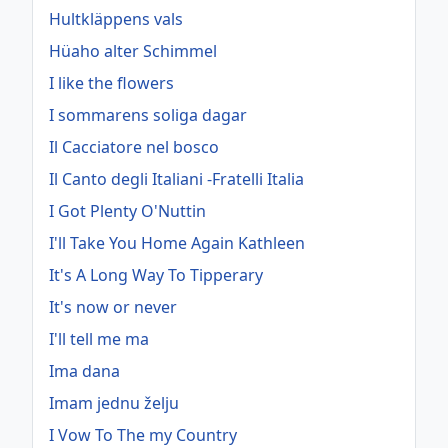
Hultkläppens vals
Hüaho alter Schimmel
I like the flowers
I sommarens soliga dagar
Il Cacciatore nel bosco
Il Canto degli Italiani -Fratelli Italia
I Got Plenty O'Nuttin
I'll Take You Home Again Kathleen
It's A Long Way To Tipperary
It's now or never
I'll tell me ma
Ima dana
Imam jednu želju
I Vow To The my Country