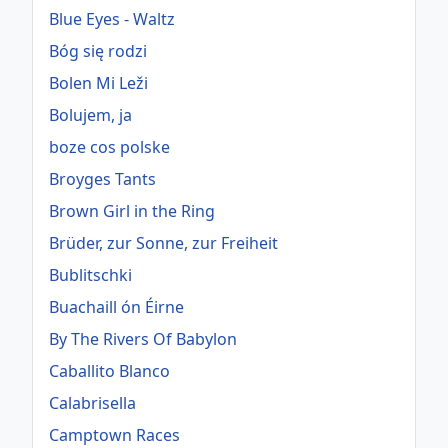
Blue Eyes - Waltz
Bóg się rodzi
Bolen Mi Leži
Bolujem, ja
boze cos polske
Broyges Tants
Brown Girl in the Ring
Brüder, zur Sonne, zur Freiheit
Bublitschki
Buachaill ón Éirne
By The Rivers Of Babylon
Caballito Blanco
Calabrisella
Camptown Races