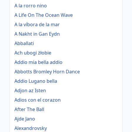
A la rorro nino
A Life On The Ocean Wave
A la víbora de la mar
A Nakht in Gan Eydn
Abballati
Ach ubogi żłobie
Addio mia bella addio
Abbotts Bromley Horn Dance
Addio Lugano bella
Adjon az Isten
Adios con el corazon
After The Ball
Ajde Jano
Alexandrovsky