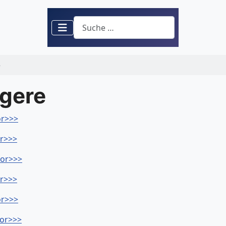
Suchen
e
gere
or>>>
or>>>
jor>>>
or>>>
or>>>
jor>>>