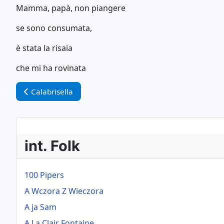
Mamma, papà, non piangere
se sono consumata,
è stata la risaia
che mi ha rovinata
Vorheriger Beitrag: Calabrisella
Calabrisella
int. Folk
100 Pipers
A Wczora Z Wieczora
A ja Sam
A La Clair Fontaine