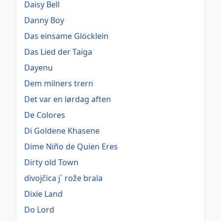
Daisy Bell
Danny Boy
Das einsame Glöcklein
Das Lied der Taiga
Dayenu
Dem milners trern
Det var en lørdag aften
De Colores
Di Goldene Khasene
Dime Niño de Quien Eres
Dirty old Town
divojčica j` rože brala
Dixie Land
Do Lord