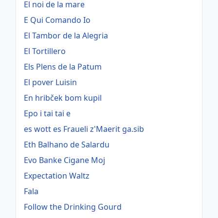
El noi de la mare
E Qui Comando Io
El Tambor de la Alegria
El Tortillero
Els Plens de la Patum
El pover Luisin
En hribček bom kupil
Epo i tai tai e
es wott es Fraueli z'Maerit ga.sib
Eth Balhano de Salardu
Evo Banke Cigane Moj
Expectation Waltz
Fala
Follow the Drinking Gourd