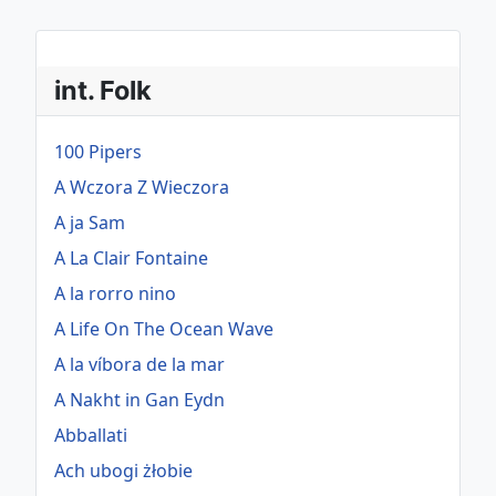
int. Folk
100 Pipers
A Wczora Z Wieczora
A ja Sam
A La Clair Fontaine
A la rorro nino
A Life On The Ocean Wave
A la víbora de la mar
A Nakht in Gan Eydn
Abballati
Ach ubogi żłobie