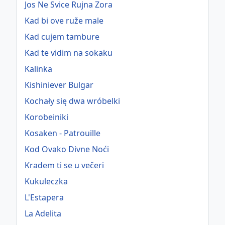
Jos Ne Svice Rujna Zora
Kad bi ove ruže male
Kad cujem tambure
Kad te vidim na sokaku
Kalinka
Kishiniever Bulgar
Kochały się dwa wróbelki
Korobeiniki
Kosaken - Patrouille
Kod Ovako Divne Noći
Kradem ti se u večeri
Kukuleczka
L'Estapera
La Adelita