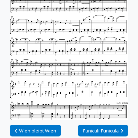
Vorheriger Beitrag: Wien bleibt Wien
Nächster Beitrag: Funicul
Wien bleibt Wien
Funiculi Funicula