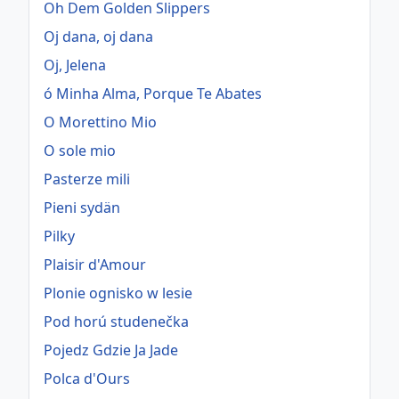
Oh Dem Golden Slippers
Oj dana, oj dana
Oj, Jelena
ó Minha Alma, Porque Te Abates
O Morettino Mio
O sole mio
Pasterze mili
Pieni sydän
Pilky
Plaisir d'Amour
Plonie ognisko w lesie
Pod horú studenečka
Pojedz Gdzie Ja Jade
Polca d'Ours