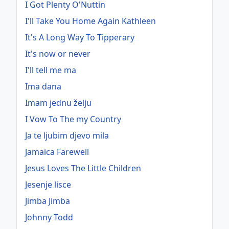
I Got Plenty O'Nuttin
I'll Take You Home Again Kathleen
It's A Long Way To Tipperary
It's now or never
I'll tell me ma
Ima dana
Imam jednu želju
I Vow To The my Country
Ja te ljubim djevo mila
Jamaica Farewell
Jesus Loves The Little Children
Jesenje lisce
Jimba Jimba
Johnny Todd