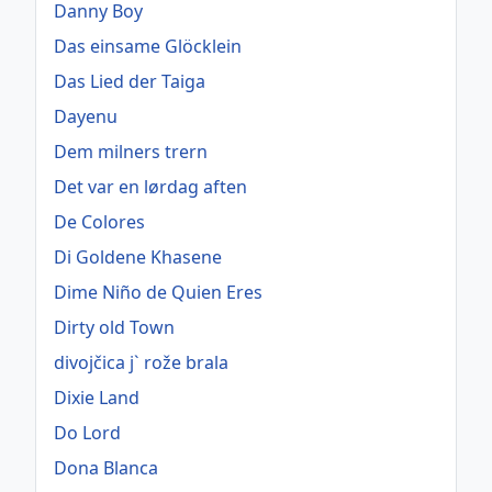
Danny Boy
Das einsame Glöcklein
Das Lied der Taiga
Dayenu
Dem milners trern
Det var en lørdag aften
De Colores
Di Goldene Khasene
Dime Niño de Quien Eres
Dirty old Town
divojčica j` rože brala
Dixie Land
Do Lord
Dona Blanca