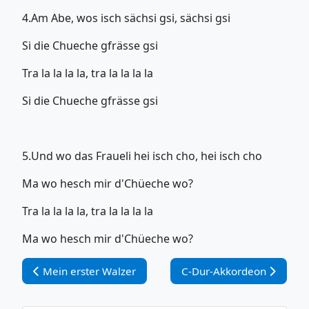
4.Am Abe, wos isch sächsi gsi, sächsi gsi
Si die Chueche gfrässe gsi
Tra la la la la, tra la la la la
Si die Chueche gfrässe gsi
5.Und wo das Fraueli hei isch cho, hei isch cho
Ma wo hesch mir d'Chüeche wo?
Tra la la la la, tra la la la la
Ma wo hesch mir d'Chüeche wo?
Vorheriger Beitrag: Mein erster Walzer
Nächster Beitrag: C-Dur-
Mein erster Walzer
C-Dur-Akkordeon