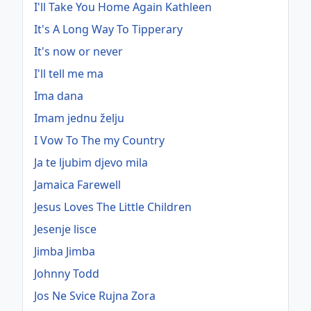
I'll Take You Home Again Kathleen
It's A Long Way To Tipperary
It's now or never
I'll tell me ma
Ima dana
Imam jednu želju
I Vow To The my Country
Ja te ljubim djevo mila
Jamaica Farewell
Jesus Loves The Little Children
Jesenje lisce
Jimba Jimba
Johnny Todd
Jos Ne Svice Rujna Zora