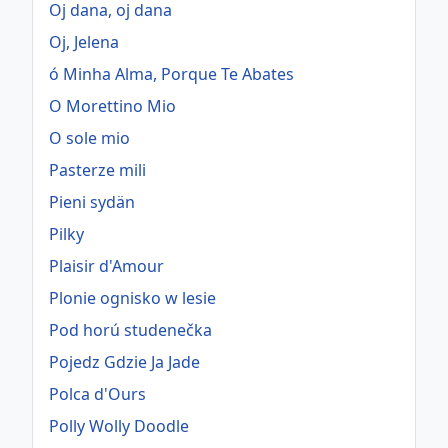
Oj dana, oj dana
Oj, Jelena
ó Minha Alma, Porque Te Abates
O Morettino Mio
O sole mio
Pasterze mili
Pieni sydän
Pilky
Plaisir d'Amour
Plonie ognisko w lesie
Pod horú studenečka
Pojedz Gdzie Ja Jade
Polca d'Ours
Polly Wolly Doodle