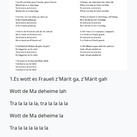
1.Es wott es Fraueli z'Märit ga, z'Märit gah
Wott de Ma deheime lah
Tra la la la la, tra la la la la
Wott de Ma deheime la
Tra la la la la la la