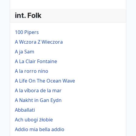
int. Folk
100 Pipers
A Wczora Z Wieczora
A ja Sam
A La Clair Fontaine
A la rorro nino
A Life On The Ocean Wave
A la víbora de la mar
A Nakht in Gan Eydn
Abballati
Ach ubogi żłobie
Addio mia bella addio