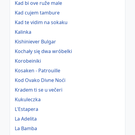
Kad bi ove ruže male
Kad cujem tambure
Kad te vidim na sokaku
Kalinka
Kishiniever Bulgar
Kochały się dwa wróbelki
Korobeiniki
Kosaken - Patrouille
Kod Ovako Divne Noći
Kradem ti se u večeri
Kukuleczka
L'Estapera
La Adelita
La Bamba