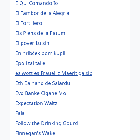
E Qui Comando Io
El Tambor de la Alegria
El Tortillero
Els Plens de la Patum
El pover Luisin
En hribček bom kupil
Epo i tai tai e
es wott es Fraueli z'Maerit ga.sib
Eth Balhano de Salardu
Evo Banke Cigane Moj
Expectation Waltz
Fala
Follow the Drinking Gourd
Finnegan's Wake