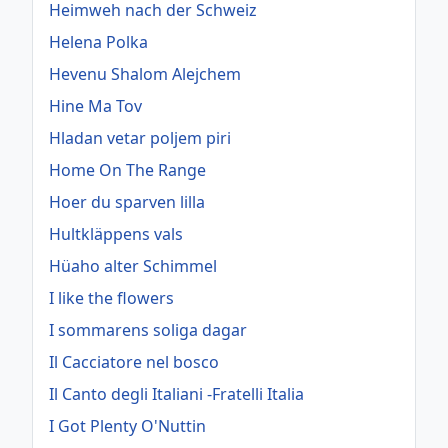
Heimweh nach der Schweiz
Helena Polka
Hevenu Shalom Alejchem
Hine Ma Tov
Hladan vetar poljem piri
Home On The Range
Hoer du sparven lilla
Hultkläppens vals
Hüaho alter Schimmel
I like the flowers
I sommarens soliga dagar
Il Cacciatore nel bosco
Il Canto degli Italiani -Fratelli Italia
I Got Plenty O'Nuttin