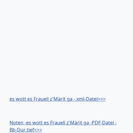
es wott es Fraueli z'Märit ga - xml-Datei>>>
Noten -es wott es Fraueli z'Märit ga -PDF-Datei -
Bb-Dur tief>>>