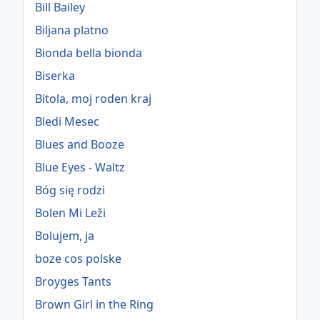
Bill Bailey
Biljana platno
Bionda bella bionda
Biserka
Bitola, moj roden kraj
Bledi Mesec
Blues and Booze
Blue Eyes - Waltz
Bóg się rodzi
Bolen Mi Leži
Bolujem, ja
boze cos polske
Broyges Tants
Brown Girl in the Ring