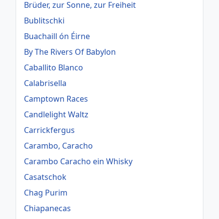
Brüder, zur Sonne, zur Freiheit
Bublitschki
Buachaill ón Éirne
By The Rivers Of Babylon
Caballito Blanco
Calabrisella
Camptown Races
Candlelight Waltz
Carrickfergus
Carambo, Caracho
Carambo Caracho ein Whisky
Casatschok
Chag Purim
Chiapanecas