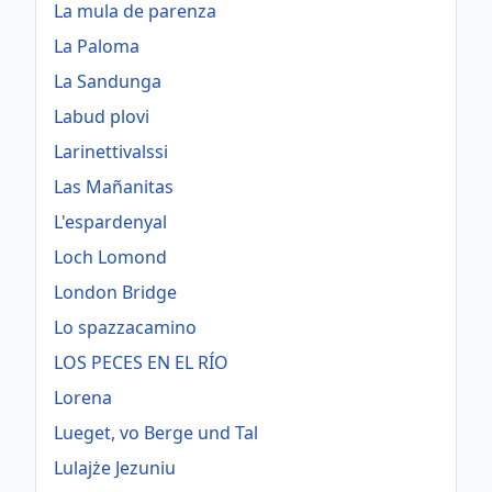
La mula de parenza
La Paloma
La Sandunga
Labud plovi
Larinettivalssi
Las Mañanitas
L'espardenyal
Loch Lomond
London Bridge
Lo spazzacamino
LOS PECES EN EL RÍO
Lorena
Lueget, vo Berge und Tal
Lulajże Jezuniu