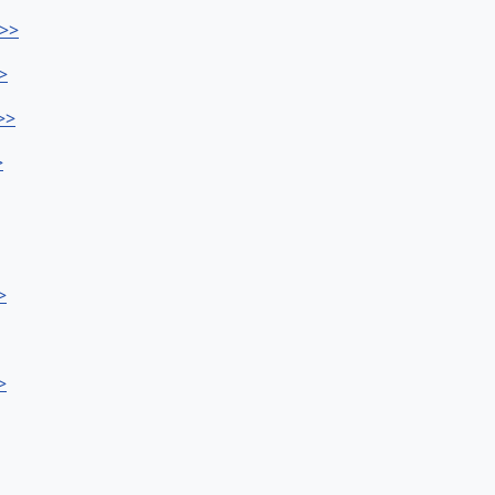
>>>
>
>>
>
>
>