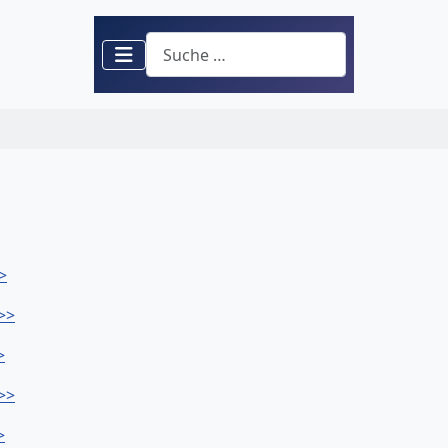
Suchen
>
>>
>
>>
>