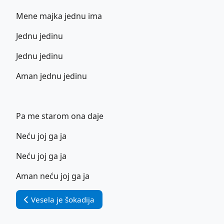
Mene majka jednu ima
Jednu jedinu
Jednu jedinu
Aman jednu jedinu
Pa me starom ona daje
Neću joj ga ja
Neću joj ga ja
Aman neću joj ga ja
Vorheriger Beitrag: Vesela je šokadija
Vesela je šokadija