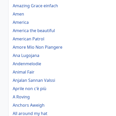
Amazing Grace einfach
Amen
America
America the beautiful
American Patrol
Amore Mio Non Piangere
Ana Lugojana
Andenmelodie
Animal Fair
Anjalan Sannan Valssi
Aprile non c'è più
A Roving
Anchors Aweigh
All around my hat