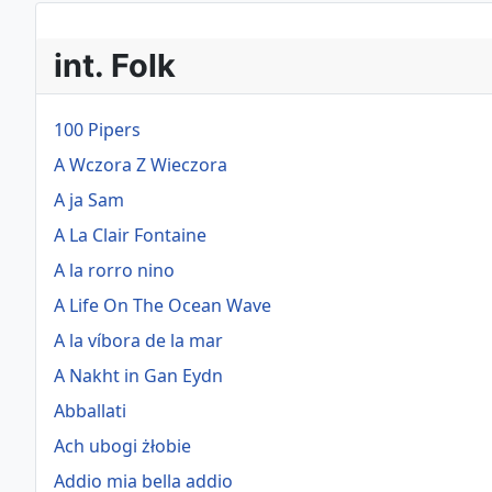
int. Folk
100 Pipers
A Wczora Z Wieczora
A ja Sam
A La Clair Fontaine
A la rorro nino
A Life On The Ocean Wave
A la víbora de la mar
A Nakht in Gan Eydn
Abballati
Ach ubogi żłobie
Addio mia bella addio