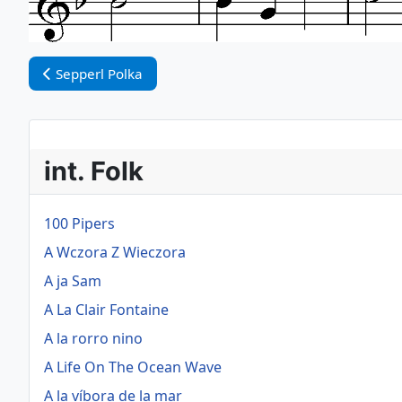
Vorheriger Beitrag: Sepperl Polka
Sepperl Polka
int. Folk
100 Pipers
A Wczora Z Wieczora
A ja Sam
A La Clair Fontaine
A la rorro nino
A Life On The Ocean Wave
A la víbora de la mar