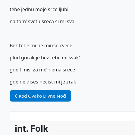
tebe jednu moje srce ljubi
na tom’ svetu sreca si mi sva
Bez tebe mi ne mirise cvece
plod gorak je bez tebe mi svak’
gde ti nisi za me’ nema srece
gde ne dises necist mi je zrak
Vorheriger Beitrag: Kod Ovako Divne Noći
Kod Ovako Divne Noći
int. Folk