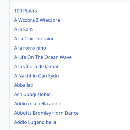
100 Pipers
A Wczora Z Wieczora
A ja Sam
A La Clair Fontaine
A la rorro nino
A Life On The Ocean Wave
A la víbora de la mar
A Nakht in Gan Eydn
Abballati
Ach ubogi żłobie
Addio mia bella addio
Abbotts Bromley Horn Dance
Addio Lugano bella