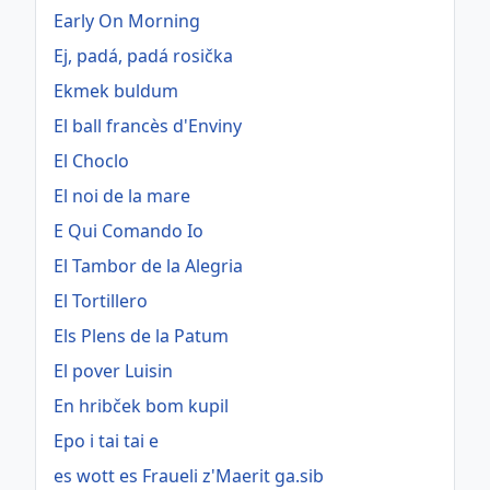
Early On Morning
Ej, padá, padá rosička
Ekmek buldum
El ball francès d'Enviny
El Choclo
El noi de la mare
E Qui Comando Io
El Tambor de la Alegria
El Tortillero
Els Plens de la Patum
El pover Luisin
En hribček bom kupil
Epo i tai tai e
es wott es Fraueli z'Maerit ga.sib