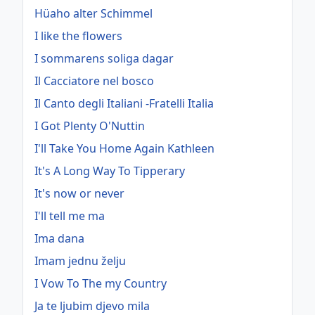
Hüaho alter Schimmel
I like the flowers
I sommarens soliga dagar
Il Cacciatore nel bosco
Il Canto degli Italiani -Fratelli Italia
I Got Plenty O'Nuttin
I'll Take You Home Again Kathleen
It's A Long Way To Tipperary
It's now or never
I'll tell me ma
Ima dana
Imam jednu želju
I Vow To The my Country
Ja te ljubim djevo mila