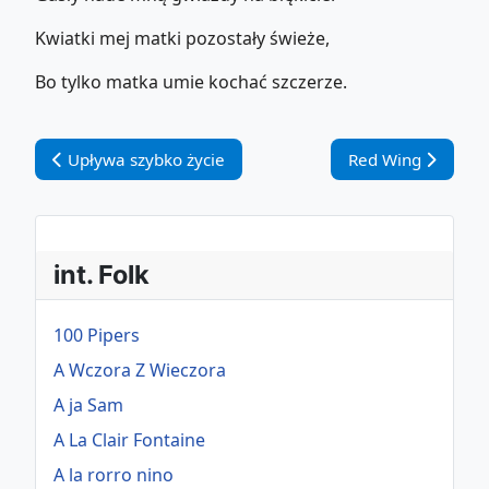
Kwiatki mej matki pozostały świeże,
Bo tylko matka umie kochać szczerze.
Vorheriger Beitrag: Upływa szybko życie
Nächster Beitrag:
Upływa szybko życie
Red Wing
int. Folk
100 Pipers
A Wczora Z Wieczora
A ja Sam
A La Clair Fontaine
A la rorro nino