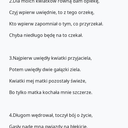
2.Dla moich kwiatków równą dam opiekę,
Czyj wpierw uwiędnie, to z tego orzekę,
Kto wpierw zapomniał o tym, co przyrzekał.
Chyba niedługo będę na to czekał.
3.Najpierw uwiędły kwiatki przyjaciela,
Potem uwiędły dwie gałązki ziela.
Kwiatki mej matki pozostały świeże,
Bo tylko matka kochała mnie szczerze.
4.Długom wędrował, toczył bój o życie,
Gasły nade mną gwiazdy na błękicie.