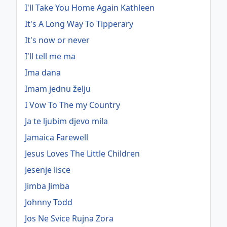
I'll Take You Home Again Kathleen
It's A Long Way To Tipperary
It's now or never
I'll tell me ma
Ima dana
Imam jednu želju
I Vow To The my Country
Ja te ljubim djevo mila
Jamaica Farewell
Jesus Loves The Little Children
Jesenje lisce
Jimba Jimba
Johnny Todd
Jos Ne Svice Rujna Zora