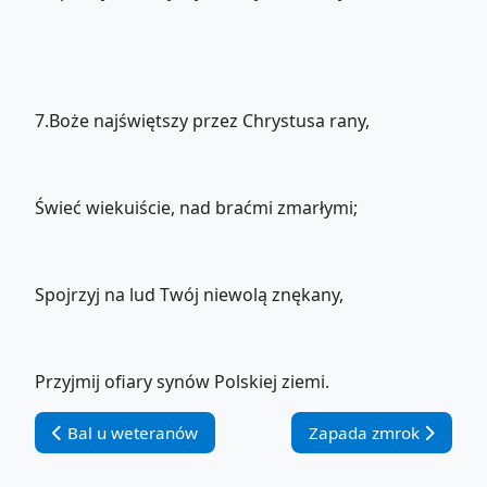
7.Boże najświętszy przez Chrystusa rany,
Świeć wiekuiście, nad braćmi zmarłymi;
Spojrzyj na lud Twój niewolą znękany,
Przyjmij ofiary synów Polskiej ziemi.
Vorheriger Beitrag: Bal u weteranów
Nächster Beitrag: Zap
Bal u weteranów
Zapada zmrok