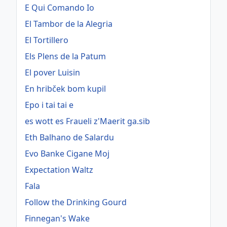
E Qui Comando Io
El Tambor de la Alegria
El Tortillero
Els Plens de la Patum
El pover Luisin
En hribček bom kupil
Epo i tai tai e
es wott es Fraueli z'Maerit ga.sib
Eth Balhano de Salardu
Evo Banke Cigane Moj
Expectation Waltz
Fala
Follow the Drinking Gourd
Finnegan's Wake