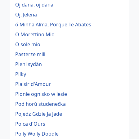
Oj dana, oj dana
Oj, Jelena
ó Minha Alma, Porque Te Abates
O Morettino Mio
O sole mio
Pasterze mili
Pieni sydän
Pilky
Plaisir d'Amour
Plonie ognisko w lesie
Pod horú studenečka
Pojedz Gdzie Ja Jade
Polca d'Ours
Polly Wolly Doodle