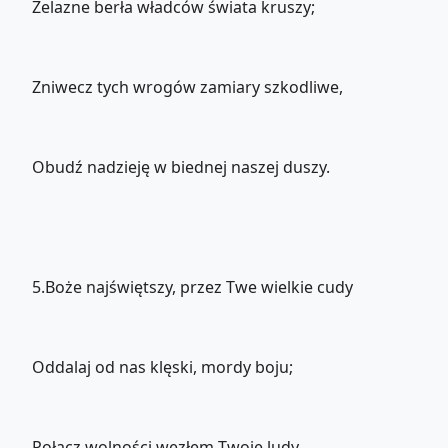
Żelazne berła władców świata kruszy;
Zniwecz tych wrogów zamiary szkodliwe,
Obudź nadzieję w biednej naszej duszy.
5.Boże najświętszy, przez Twe wielkie cudy
Oddalaj od nas klęski, mordy boju;
Połącz wolności węzłem Twoje ludy