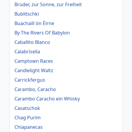
Brüder, zur Sonne, zur Freiheit
Bublitschki
Buachaill ón Éirne
By The Rivers Of Babylon
Caballito Blanco
Calabrisella
Camptown Races
Candlelight Waltz
Carrickfergus
Carambo, Caracho
Carambo Caracho ein Whisky
Casatschok
Chag Purim
Chiapanecas