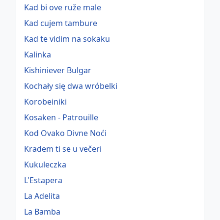
Kad bi ove ruže male
Kad cujem tambure
Kad te vidim na sokaku
Kalinka
Kishiniever Bulgar
Kochały się dwa wróbelki
Korobeiniki
Kosaken - Patrouille
Kod Ovako Divne Noći
Kradem ti se u večeri
Kukuleczka
L'Estapera
La Adelita
La Bamba