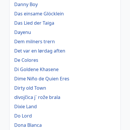
Danny Boy
Das einsame Glöcklein
Das Lied der Taiga
Dayenu
Dem milners trern
Det var en lørdag aften
De Colores
Di Goldene Khasene
Dime Niño de Quien Eres
Dirty old Town
divojčica j` rože brala
Dixie Land
Do Lord
Dona Blanca