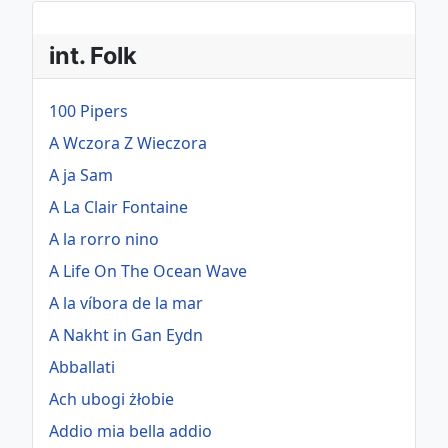
int. Folk
100 Pipers
A Wczora Z Wieczora
A ja Sam
A La Clair Fontaine
A la rorro nino
A Life On The Ocean Wave
A la víbora de la mar
A Nakht in Gan Eydn
Abballati
Ach ubogi żłobie
Addio mia bella addio