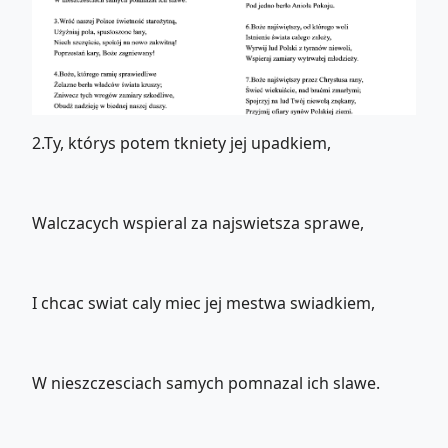
2.Ty, którys potem tkniety jej upadkiem,
Walczacych wspieral za najswietsza sprawe,
I chcac swiat caly miec jej mestwa swiadkiem,
W nieszczesciach samych pomnazal ich slawe.