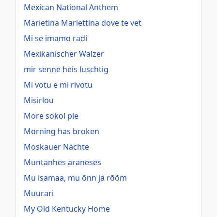
Mexican National Anthem
Marietina Mariettina dove te vet
Mi se imamo radi
Mexikanischer Walzer
mir senne heis luschtig
Mi votu e mi rivotu
Misirlou
More sokol pie
Morning has broken
Moskauer Nächte
Muntanhes araneses
Mu isamaa, mu õnn ja rõõm
Muurari
My Old Kentucky Home