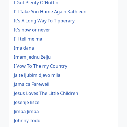
I Got Plenty O'Nuttin
I'll Take You Home Again Kathleen
It's A Long Way To Tipperary
It's now or never
I'll tell me ma
Ima dana
Imam jednu želju
I Vow To The my Country
Ja te ljubim djevo mila
Jamaica Farewell
Jesus Loves The Little Children
Jesenje lisce
Jimba Jimba
Johnny Todd