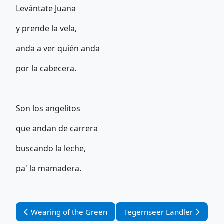
Levántate Juana
y prende la vela,
anda a ver quién anda
por la cabecera.
Son los angelitos
que andan de carrera
buscando la leche,
pa' la mamadera.
Vorheriger Beitrag: Wearing of the Green
Nächster Beitrag: Tegernsee
Wearing of the Green
Tegernseer Landler