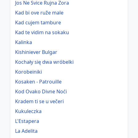
Jos Ne Svice Rujna Zora
Kad bi ove ruže male
Kad cujem tambure
Kad te vidim na sokaku
Kalinka
Kishiniever Bulgar
Kochały się dwa wróbelki
Korobeiniki
Kosaken - Patrouille
Kod Ovako Divne Noći
Kradem ti se u večeri
Kukuleczka
L'Estapera
La Adelita