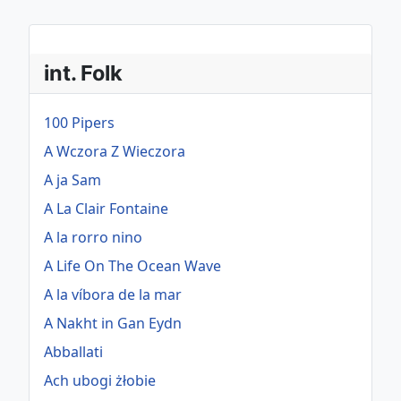
int. Folk
100 Pipers
A Wczora Z Wieczora
A ja Sam
A La Clair Fontaine
A la rorro nino
A Life On The Ocean Wave
A la víbora de la mar
A Nakht in Gan Eydn
Abballati
Ach ubogi żłobie