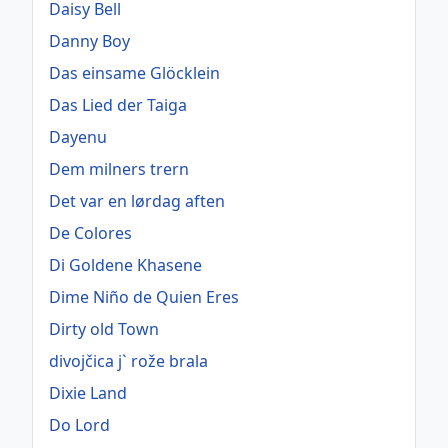
Daisy Bell
Danny Boy
Das einsame Glöcklein
Das Lied der Taiga
Dayenu
Dem milners trern
Det var en lørdag aften
De Colores
Di Goldene Khasene
Dime Niño de Quien Eres
Dirty old Town
divojčica j` rože brala
Dixie Land
Do Lord