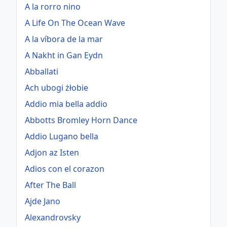
A la rorro nino
A Life On The Ocean Wave
A la víbora de la mar
A Nakht in Gan Eydn
Abballati
Ach ubogi żłobie
Addio mia bella addio
Abbotts Bromley Horn Dance
Addio Lugano bella
Adjon az Isten
Adios con el corazon
After The Ball
Ajde Jano
Alexandrovsky