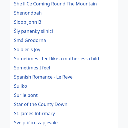
She ll Ce Coming Round The Mountain
Shenondoah
Sloop John B
Šly panenky silnici
Små Grodorna
Soldier's Joy
Sometimes i feel like a motherless child
Sometimes I feel
Spanish Romance - Le Reve
Suliko
Sur le pont
Star of the County Down
St. James Infirmary
Sve ptičice zapjevale