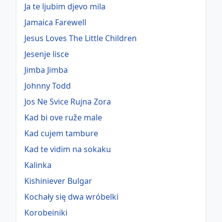
Ja te ljubim djevo mila
Jamaica Farewell
Jesus Loves The Little Children
Jesenje lisce
Jimba Jimba
Johnny Todd
Jos Ne Svice Rujna Zora
Kad bi ove ruže male
Kad cujem tambure
Kad te vidim na sokaku
Kalinka
Kishiniever Bulgar
Kochały się dwa wróbelki
Korobeiniki