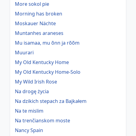
More sokol pie
Morning has broken
Moskauer Nächte
Muntanhes araneses
Mu isamaa, mu õnn ja rõõm
Muurari
My Old Kentucky Home
My Old Kentucky Home-Solo
My Wild Irish Rose
Na drogę życia
Na dzikich stepach za Bajkałem
Na te mislim
Na trenčianskom moste
Nancy Spain