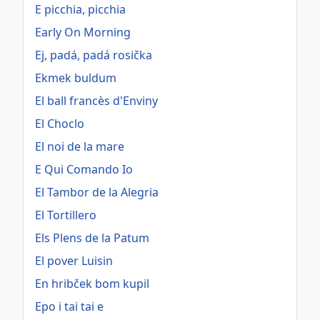
E picchia, picchia
Early On Morning
Ej, padá, padá rosička
Ekmek buldum
El ball francès d'Enviny
El Choclo
El noi de la mare
E Qui Comando Io
El Tambor de la Alegria
El Tortillero
Els Plens de la Patum
El pover Luisin
En hribček bom kupil
Epo i tai tai e