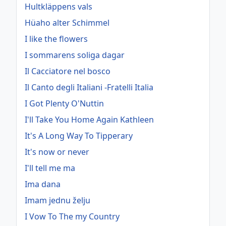
Hultkläppens vals
Hüaho alter Schimmel
I like the flowers
I sommarens soliga dagar
Il Cacciatore nel bosco
Il Canto degli Italiani -Fratelli Italia
I Got Plenty O'Nuttin
I'll Take You Home Again Kathleen
It's A Long Way To Tipperary
It's now or never
I'll tell me ma
Ima dana
Imam jednu želju
I Vow To The my Country