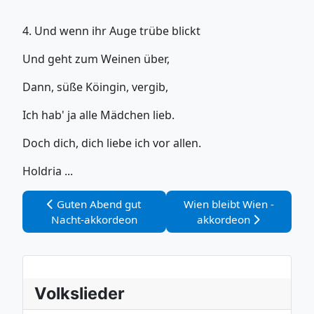
4. Und wenn ihr Auge trübe blickt
Und geht zum Weinen über,
Dann, süße Köingin, vergib,
Ich hab' ja alle Mädchen lieb.
Doch dich, dich liebe ich vor allen.
Holdria ...
Vorheriger Beitrag: Guten Abend gut Nacht-akkordeo
Nächster Beitrag: Wien bl
Guten Abend gut
Wien bleibt Wien -
Nacht-akkordeon
akkordeon
Volkslieder