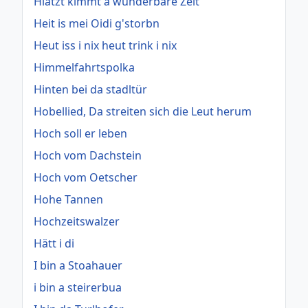
Hiatzt kimmt a wunderbare Zeit
Heit is mei Oidi g'storbn
Heut iss i nix heut trink i nix
Himmelfahrtspolka
Hinten bei da stadltür
Hobellied, Da streiten sich die Leut herum
Hoch soll er leben
Hoch vom Dachstein
Hoch vom Oetscher
Hohe Tannen
Hochzeitswalzer
Hätt i di
I bin a Stoahauer
i bin a steirerbua