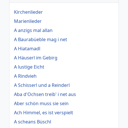
Kirchenlieder
Marienlieder
A anzigs mal allan
A Baurabüeble mag i net
A Hiatamadl
A Häuserl im Gebirg
A lustige Eicht
A Rindvieh
A Schisserl und a Reinderl
Aba d'Ochsen treib' i net aus
Aber schön muss sie sein
Ach Himmel, es ist verspielt
A scheans Büschl