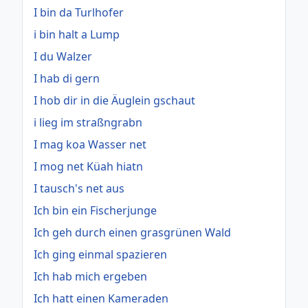
I bin da Turlhofer
i bin halt a Lump
I du Walzer
I hab di gern
I hob dir in die Äuglein gschaut
i lieg im straßngrabn
I mag koa Wasser net
I mog net Küah hiatn
I tausch's net aus
Ich bin ein Fischerjunge
Ich geh durch einen grasgrünen Wald
Ich ging einmal spazieren
Ich hab mich ergeben
Ich hatt einen Kameraden