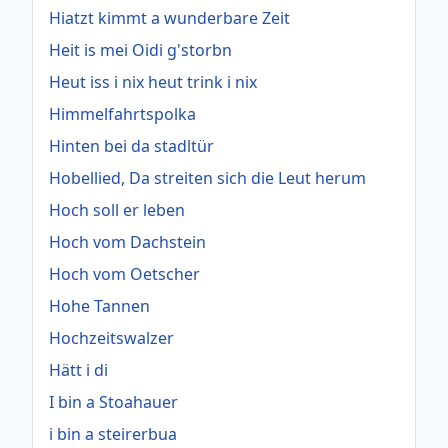
Hiatzt kimmt a wunderbare Zeit
Heit is mei Oidi g'storbn
Heut iss i nix heut trink i nix
Himmelfahrtspolka
Hinten bei da stadltür
Hobellied, Da streiten sich die Leut herum
Hoch soll er leben
Hoch vom Dachstein
Hoch vom Oetscher
Hohe Tannen
Hochzeitswalzer
Hätt i di
I bin a Stoahauer
i bin a steirerbua