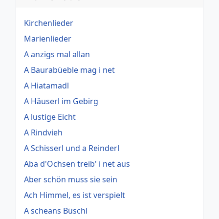
Kirchenlieder
Marienlieder
A anzigs mal allan
A Baurabüeble mag i net
A Hiatamadl
A Häuserl im Gebirg
A lustige Eicht
A Rindvieh
A Schisserl und a Reinderl
Aba d'Ochsen treib' i net aus
Aber schön muss sie sein
Ach Himmel, es ist verspielt
A scheans Büschl