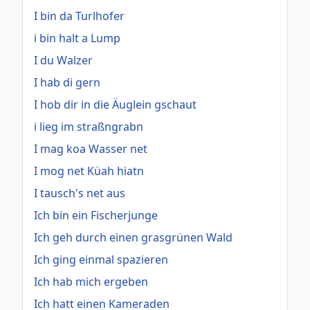
I bin da Turlhofer
i bin halt a Lump
I du Walzer
I hab di gern
I hob dir in die Äuglein gschaut
i lieg im straßngrabn
I mag koa Wasser net
I mog net Küah hiatn
I tausch's net aus
Ich bin ein Fischerjunge
Ich geh durch einen grasgrünen Wald
Ich ging einmal spazieren
Ich hab mich ergeben
Ich hatt einen Kameraden