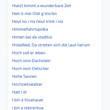
Hiatzt kimmt a wunderbare Zeit
Heit is mei Oidi g'storbn
Heut iss i nix heut trink i nix
Himmelfahrtspolka
Hinten bei da stadltür
Hobellied, Da streiten sich die Leut herum
Hoch soll er leben
Hoch vom Dachstein
Hoch vom Oetscher
Hohe Tannen
Hochzeitswalzer
Hätt i di
I bin a Stoahauer
i bin a steirerbua