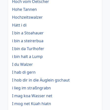
Hoch vom Oetscher
Hohe Tannen
Hochzeitswalzer
Hätt i di
I bin a Stoahauer
i bin a steirerbua
I bin da Turlhofer
i bin halt a Lump
I du Walzer
I hab di gern
I hob dir in die Äuglein gschaut
i lieg im straßngrabn
I mag koa Wasser net
I mog net Küah hiatn