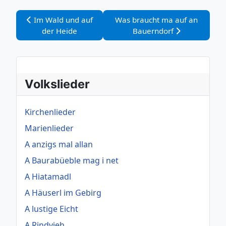
Vorheriger Beitrag: Im Wald und auf der Heide
Nächster Beitrag: Was braucht
Im Wald und auf
Was braucht ma auf an
der Heide
Bauerndorf
Volkslieder
Kirchenlieder
Marienlieder
A anzigs mal allan
A Baurabüeble mag i net
A Hiatamadl
A Häuserl im Gebirg
A lustige Eicht
A Rindvieh