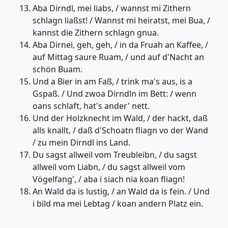
Aba Dirndl, mei liabs, / wannst mi Zithern
schlagn liaßst! / Wannst mi heiratst, mei Bua, /
kannst die Zithern schlagn gnua.
Aba Dirnei, geh, geh, / in da Fruah an Kaffee, /
auf Mittag saure Ruam, / und auf d'Nacht an
schön Buam.
Und a Bier in am Faß, / trink ma's aus, is a
Gspaß. / Und zwoa Dirndln im Bett: / wenn
oans schlaft, hat's ander' nett.
Und der Holzknecht im Wald, / der hackt, daß
alls knallt, / daß d'Schoatn fliagn vo der Wand
/ zu mein Dirndl ins Land.
Du sagst allweil vom Treubleibn, / du sagst
allweil vom Liabn, / du sagst allweil vom
Vögelfang', / aba i siach nia koan fliagn!
An Wald da is lustig, / an Wald da is fein. / Und
i bild ma mei Lebtag / koan andern Platz ein.