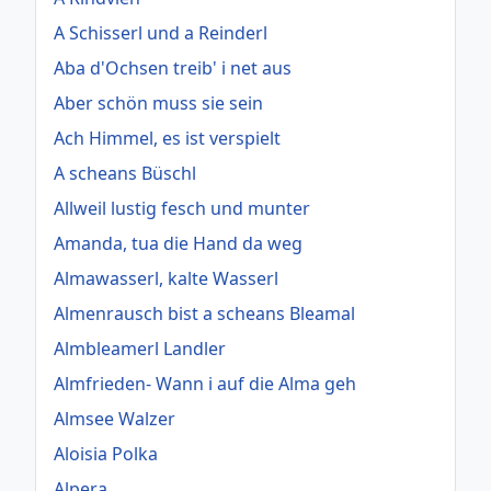
A Schisserl und a Reinderl
Aba d'Ochsen treib' i net aus
Aber schön muss sie sein
Ach Himmel, es ist verspielt
A scheans Büschl
Allweil lustig fesch und munter
Amanda, tua die Hand da weg
Almawasserl, kalte Wasserl
Almenrausch bist a scheans Bleamal
Almbleamerl Landler
Almfrieden- Wann i auf die Alma geh
Almsee Walzer
Aloisia Polka
Alpera