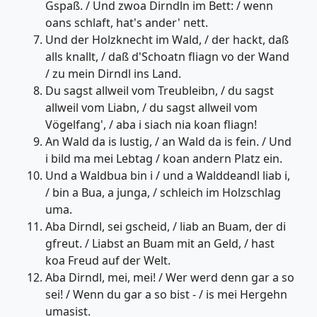
Gspaß. / Und zwoa Dirndln im Bett: / wenn
oans schlaft, hat's ander' nett.
Und der Holzknecht im Wald, / der hackt, daß
alls knallt, / daß d'Schoatn fliagn vo der Wand
/ zu mein Dirndl ins Land.
Du sagst allweil vom Treubleibn, / du sagst
allweil vom Liabn, / du sagst allweil vom
Vögelfang', / aba i siach nia koan fliagn!
An Wald da is lustig, / an Wald da is fein. / Und
i bild ma mei Lebtag / koan andern Platz ein.
Und a Waldbua bin i / und a Walddeandl liab i,
/ bin a Bua, a junga, / schleich im Holzschlag
uma.
Aba Dirndl, sei gscheid, / liab an Buam, der di
gfreut. / Liabst an Buam mit an Geld, / hast
koa Freud auf der Welt.
Aba Dirndl, mei, mei! / Wer werd denn gar a so
sei! / Wenn du gar a so bist - / is mei Hergehn
umasist.