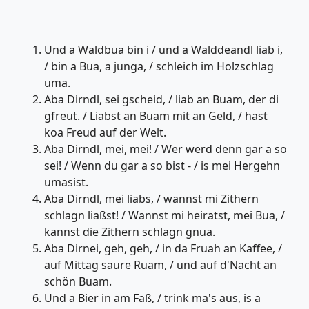
Und a Waldbua bin i / und a Walddeandl liab i,
/ bin a Bua, a junga, / schleich im Holzschlag
uma.
Aba Dirndl, sei gscheid, / liab an Buam, der di
gfreut. / Liabst an Buam mit an Geld, / hast
koa Freud auf der Welt.
Aba Dirndl, mei, mei! / Wer werd denn gar a so
sei! / Wenn du gar a so bist - / is mei Hergehn
umasist.
Aba Dirndl, mei liabs, / wannst mi Zithern
schlagn liaßst! / Wannst mi heiratst, mei Bua, /
kannst die Zithern schlagn gnua.
Aba Dirnei, geh, geh, / in da Fruah an Kaffee, /
auf Mittag saure Ruam, / und auf d'Nacht an
schön Buam.
Und a Bier in am Faß, / trink ma's aus, is a