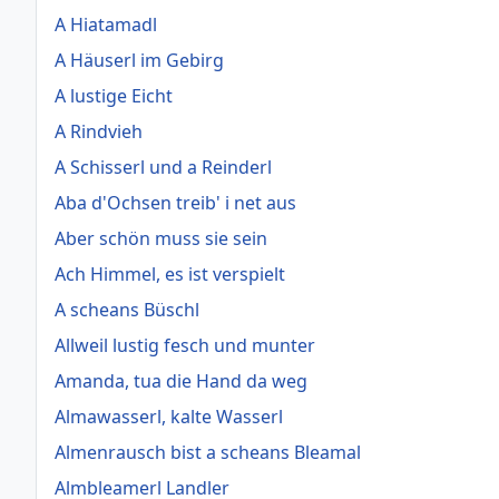
A Hiatamadl
A Häuserl im Gebirg
A lustige Eicht
A Rindvieh
A Schisserl und a Reinderl
Aba d'Ochsen treib' i net aus
Aber schön muss sie sein
Ach Himmel, es ist verspielt
A scheans Büschl
Allweil lustig fesch und munter
Amanda, tua die Hand da weg
Almawasserl, kalte Wasserl
Almenrausch bist a scheans Bleamal
Almbleamerl Landler