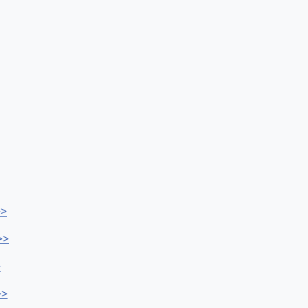
>>
>>
>
>>