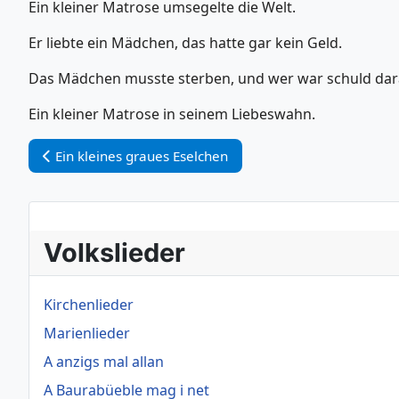
Ein kleiner Matrose umsegelte die Welt.
Er liebte ein Mädchen, das hatte gar kein Geld.
Das Mädchen musste sterben, und wer war schuld da
Ein kleiner Matrose in seinem Liebeswahn.
Vorheriger Beitrag: Ein kleines graues Eselchen
Ein kleines graues Eselchen
Volkslieder
Kirchenlieder
Marienlieder
A anzigs mal allan
A Baurabüeble mag i net