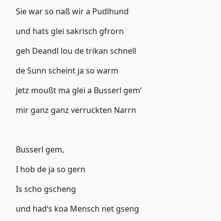
Sie war so naß wir a Pudlhund
und hats glei sakrisch gfrorn
geh Deandl lou de trikan schnell
de Sunn scheint ja so warm
jetz moußt ma glei a Busserl gem‘
mir ganz ganz verruckten Narrn
Busserl gem,
I hob de ja so gern
Is scho gscheng
und had‘s koa Mensch net gseng