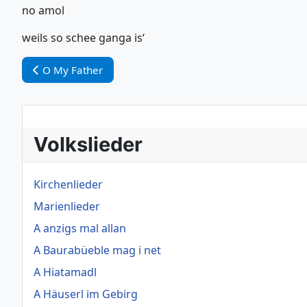
no amol
weils so schee ganga is‘
Vorheriger Beitrag: O My Father
O My Father
Volkslieder
Kirchenlieder
Marienlieder
A anzigs mal allan
A Baurabüeble mag i net
A Hiatamadl
A Häuserl im Gebirg