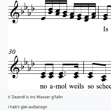
s‘ Deandl is ins Wasser g‘falln
i hab‘s glei außazogn