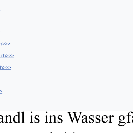
>
>
ch>>>
hoch>>>
ch>>>
>>