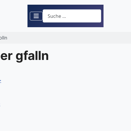
Suchen
olln
er gfalln
>
>