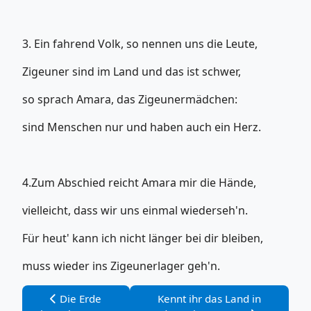
3. Ein fahrend Volk, so nennen uns die Leute,
Zigeuner sind im Land und das ist schwer,
so sprach Amara, das Zigeunermädchen:
sind Menschen nur und haben auch ein Herz.
4.Zum Abschied reicht Amara mir die Hände,
vielleicht, dass wir uns einmal wiederseh'n.
Für heut' kann ich nicht länger bei dir bleiben,
muss wieder ins Zigeunerlager geh'n.
Vorheriger Beitrag: Die Erde braucht Regen
Nächster Beitrag: Kennt ihr da
Die Erde
Kennt ihr das Land in