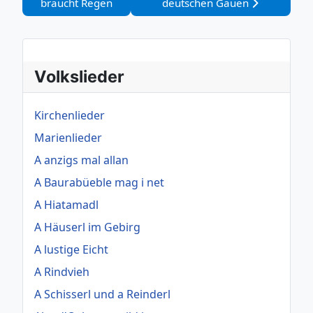
braucht Regen
deutschen Gauen
Volkslieder
Kirchenlieder
Marienlieder
A anzigs mal allan
A Baurabüeble mag i net
A Hiatamadl
A Häuserl im Gebirg
A lustige Eicht
A Rindvieh
A Schisserl und a Reinderl