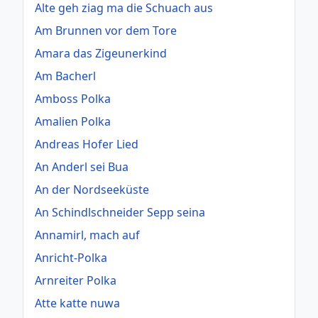
Alte geh ziag ma die Schuach aus
Am Brunnen vor dem Tore
Amara das Zigeunerkind
Am Bacherl
Amboss Polka
Amalien Polka
Andreas Hofer Lied
An Anderl sei Bua
An der Nordseeküste
An Schindlschneider Sepp seina
Annamirl, mach auf
Anricht-Polka
Arnreiter Polka
Atte katte nuwa