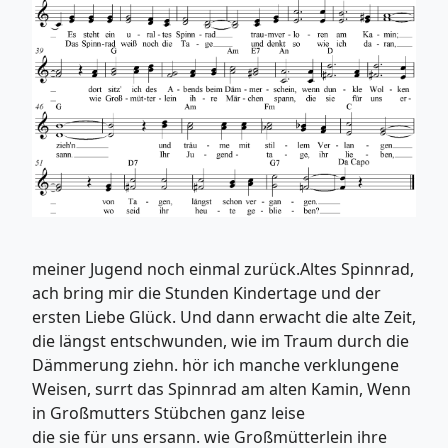
meiner Jugend noch einmal zurück.Altes Spinnrad,
ach bring mir die Stunden Kindertage und der
ersten Liebe Glück. Und dann erwacht die alte Zeit,
die längst entschwunden, wie im Traum durch die
Dämmerung ziehn. hör ich manche verklungene
Weisen, surrt das Spinnrad am alten Kamin, Wenn
in Großmutters Stübchen ganz leise
die sie für uns ersann. wie Großmütterlein ihre