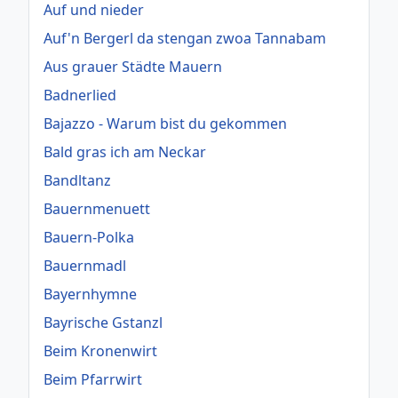
Auf und nieder
Auf'n Bergerl da stengan zwoa Tannabam
Aus grauer Städte Mauern
Badnerlied
Bajazzo - Warum bist du gekommen
Bald gras ich am Neckar
Bandltanz
Bauernmenuett
Bauern-Polka
Bauernmadl
Bayernhymne
Bayrische Gstanzl
Beim Kronenwirt
Beim Pfarrwirt