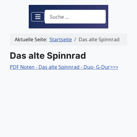
Suchen
Aktuelle Seite:
Startseite
Das alte Spinnrad
Das alte Spinnrad
PDF Noten - Das alte Spinnrad - Duo- G-Dur>>>