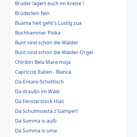
Brüder lagert euch im Kreise !
Brüderlein fein
Buama heit geht's Lustig zua
Buchhammer Polka
Bunt sind schon die Wälder
Bunt sind schon die Wälder-Orgel
Chiribiri Bela Mare moja
Capriccio Italien - Bianca
Da-Entare-Schottisch
Da draußn im Wald
Da Fensterstock Hias
Da Schulmoasta z'Gamperl
Da Summa is außi
Da Summa is uma