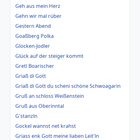
Geh aus mein Herz
Gehn wir mal rüber
Gestern Abend
Goaßberg Polka
Glocken-Jodler
Glück auf der steiger kommt
Gretl Boarischer
Griaß di Gott
Griaß di Gott du scheni schöne Schwoagarin
Gruß an schloss Weißenstein
Gruß aus Oberinntal
G'stanzln
Gockel wannst net krahst
Griass enk Gott meine liaben Leit'ln