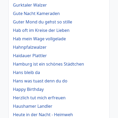
Gurktaler Walzer
Gute Nacht Kameraden
Guter Mond du gehst so stille
Hab oft im Kreise der Lieben
Hab mein Wage vollgelade
Hahnpfalzwalzer
Haidauer Plattler
Hamburg ist ein schönes Städtchen
Hans bleib da
Hans was tuast denn du do
Happy Birthday
Herzlich tut mich erfreuen
Haushamer Landler
Heute in der Nacht - Heimweh