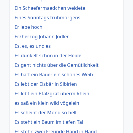
Ein Schaefermaedchen weidete
Eines Sonntags frühmorgens
Er lebe hoch
Erzherzog Johann Jodler
Es, es, es und es
Es dunkelt schon in der Heide
Es geht nichts über die Gemütlichkeit
Es hatt ein Bauer ein schönes Weib
Es lebt der Eisbär in Sibirien
Es lebt ein Pfalzgraf überm Rhein
es saß ein klein wild vögelein
Es scheint der Mond so hell
Es steht ein Baum im tiefen Tal
Es stehn zwei Freunde Hand in Hand