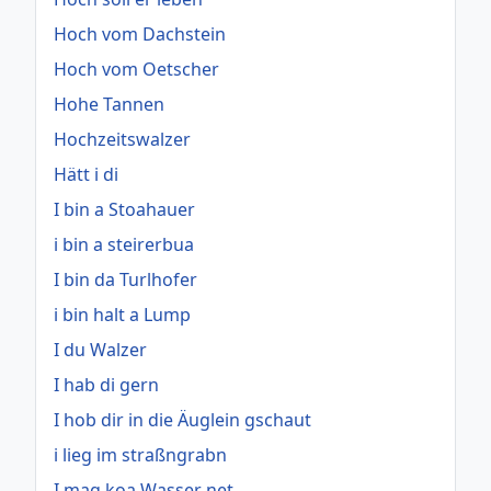
Hoch vom Dachstein
Hoch vom Oetscher
Hohe Tannen
Hochzeitswalzer
Hätt i di
I bin a Stoahauer
i bin a steirerbua
I bin da Turlhofer
i bin halt a Lump
I du Walzer
I hab di gern
I hob dir in die Äuglein gschaut
i lieg im straßngrabn
I mag koa Wasser net