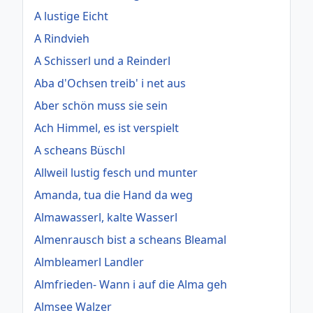
A lustige Eicht
A Rindvieh
A Schisserl und a Reinderl
Aba d'Ochsen treib' i net aus
Aber schön muss sie sein
Ach Himmel, es ist verspielt
A scheans Büschl
Allweil lustig fesch und munter
Amanda, tua die Hand da weg
Almawasserl, kalte Wasserl
Almenrausch bist a scheans Bleamal
Almbleamerl Landler
Almfrieden- Wann i auf die Alma geh
Almsee Walzer