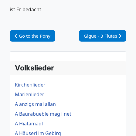
ist Er bedacht
Vorheriger Beitrag: Go to the Pony
Nächster Beitrag: Gigue 
Go to the Pony
Gigue - 3 Flutes
Volkslieder
Kirchenlieder
Marienlieder
A anzigs mal allan
A Baurabüeble mag i net
A Hiatamadl
A Häuserl im Gebirg