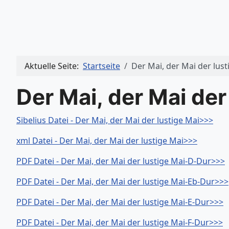
Aktuelle Seite:
Startseite
Der Mai, der Mai der lust
Der Mai, der Mai der
Sibelius Datei - Der Mai, der Mai der lustige Mai>>>
xml Datei - Der Mai, der Mai der lustige Mai>>>
PDF Datei - Der Mai, der Mai der lustige Mai-D-Dur>>>
PDF Datei - Der Mai, der Mai der lustige Mai-Eb-Dur>>>
PDF Datei - Der Mai, der Mai der lustige Mai-E-Dur>>>
PDF Datei - Der Mai, der Mai der lustige Mai-F-Dur>>>