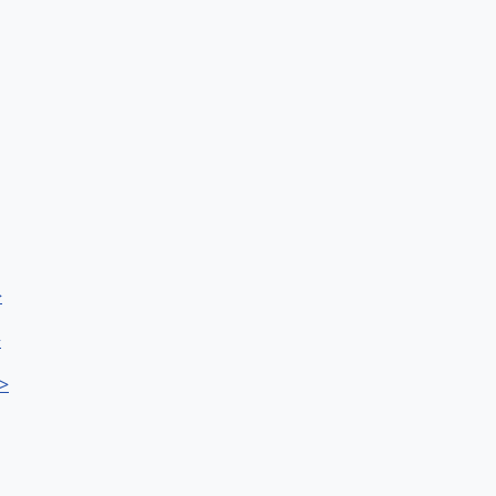
>
>
>>