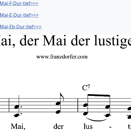
 Mai-F-Dur-tief>>>
 Mai-E-Dur-tief>>>
 Mai-Eb-Dur-tief>>>