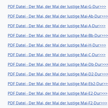
PDF Datei - Der Mai, der Mai der lustige Mai-G-Dur>>>
PDF Datei - Der Mai, der Mai der lustige Mai-Ab-Dur>>>
PDF Datei - Der Mai, der Mai der lustige Mai-A-Dur>>>
PDF Datei - Der Mai, der Mai der lustige Mai-Bb-Dur>>>
PDF Datei - Der Mai, der Mai der lustige Mai-H-Dur>>>
PDF Datei - Der Mai, der Mai der lustige Mai-C-Dur>>>
PDF Datei - Der Mai, der Mai der lustige Mai-Db-Dur>>
PDF Datei - Der Mai, der Mai der lustige Mai-D2-Dur>>
PDF Datei - Der Mai, der Mai der lustige Mai-Eb2-Dur>
PDF Datei - Der Mai, der Mai der lustige Mai-E2-Dur>>>
PDF Datei - Der Mai, der Mai der lustige Mai-F2-Dur>>>