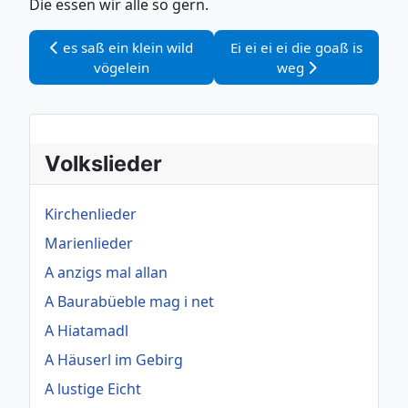
Die essen wir alle so gern.
Vorheriger Beitrag: es saß ein klein wild vögelein
Nächster Beitrag: Ei ei ei e
es saß ein klein wild
Ei ei ei ei die goaß is
vögelein
weg
Volkslieder
Kirchenlieder
Marienlieder
A anzigs mal allan
A Baurabüeble mag i net
A Hiatamadl
A Häuserl im Gebirg
A lustige Eicht