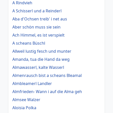
A Rindvieh
A Schisserl und a Reinderl
Aba d'Ochsen treib' i net aus
Aber schön muss sie sein
Ach Himmel, es ist verspielt
A scheans Büschl
Allweil lustig fesch und munter
Amanda, tua die Hand da weg
Almawasserl, kalte Wasserl
Almenrausch bist a scheans Bleamal
Almbleamerl Landler
Almfrieden- Wann i auf die Alma geh
Almsee Walzer
Aloisia Polka