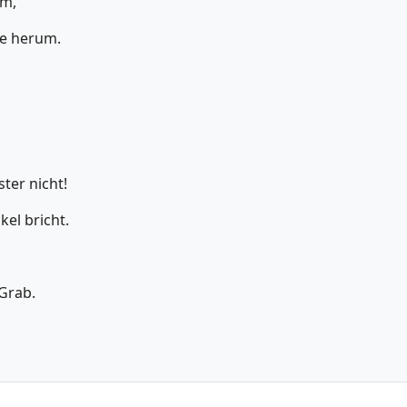
um,
ie herum.
ter nicht!
kel bricht.
Grab.