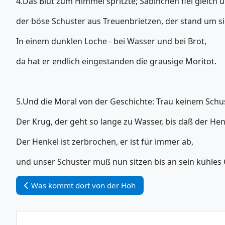
4.Das Blut zum Himmel spritzte; Sabinchen fiel gleich 
der böse Schuster aus Treuenbrietzen, der stand um s
In einem dunklen Loche - bei Wasser und bei Brot,
da hat er endlich eingestanden die grausige Moritot.
5.Und die Moral von der Geschichte: Trau keinem Schus
Der Krug, der geht so lange zu Wasser, bis daß der Hen
Der Henkel ist zerbrochen, er ist für immer ab,
und unser Schuster muß nun sitzen bis an sein kühles 
Vorheriger Beitrag: Was kommt dort von der Höh
Was kommt dort von der Höh