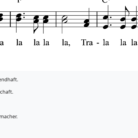
endhaft.
chaft.
hmacher.