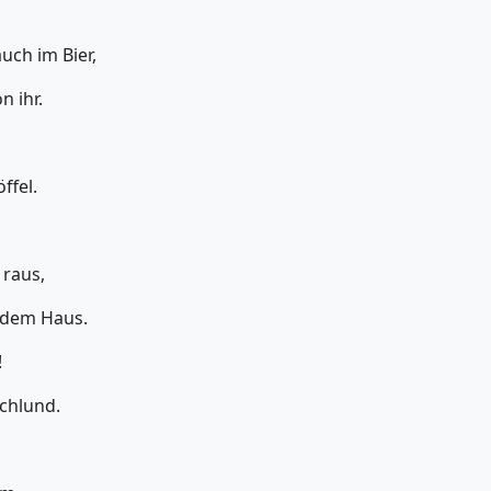
uch im Bier,
n ihr.
ffel.
 raus,
 dem Haus.
!
Schlund.