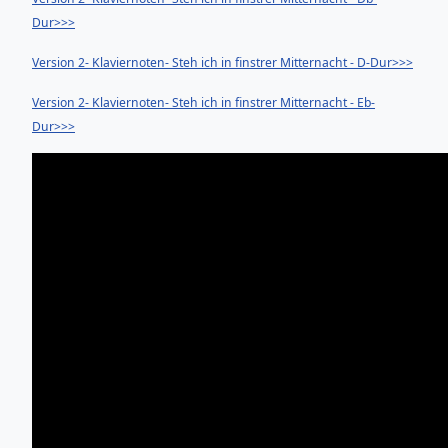
Dur>>>
Version 2- Klaviernoten- Steh ich in finstrer Mitternacht - D-Dur>>>
Version 2- Klaviernoten- Steh ich in finstrer Mitternacht - Eb-
Dur>>>