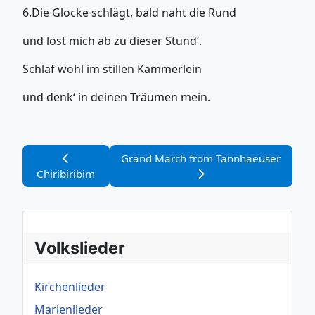
6.Die Glocke schlägt, bald naht die Rund
und löst mich ab zu dieser Stund‘.
Schlaf wohl im stillen Kämmerlein
und denk‘ in deinen Träumen mein.
Vorheriger Beitrag: Chiribiribim
Nächster Beitrag: Grand March from 
Grand March from Tannhaeuser
Chiribiribim
Volkslieder
Kirchenlieder
Marienlieder