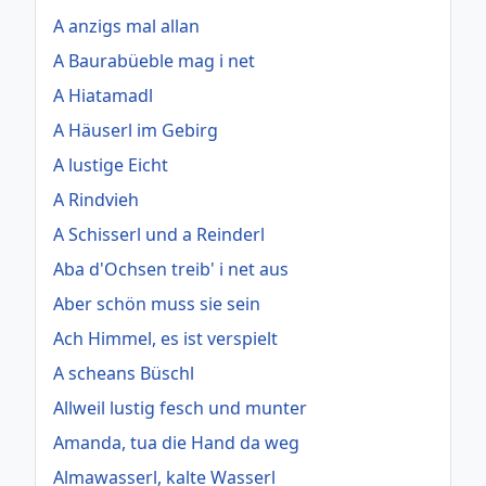
A anzigs mal allan
A Baurabüeble mag i net
A Hiatamadl
A Häuserl im Gebirg
A lustige Eicht
A Rindvieh
A Schisserl und a Reinderl
Aba d'Ochsen treib' i net aus
Aber schön muss sie sein
Ach Himmel, es ist verspielt
A scheans Büschl
Allweil lustig fesch und munter
Amanda, tua die Hand da weg
Almawasserl, kalte Wasserl