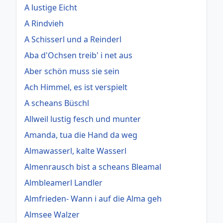
A lustige Eicht
A Rindvieh
A Schisserl und a Reinderl
Aba d'Ochsen treib' i net aus
Aber schön muss sie sein
Ach Himmel, es ist verspielt
A scheans Büschl
Allweil lustig fesch und munter
Amanda, tua die Hand da weg
Almawasserl, kalte Wasserl
Almenrausch bist a scheans Bleamal
Almbleamerl Landler
Almfrieden- Wann i auf die Alma geh
Almsee Walzer