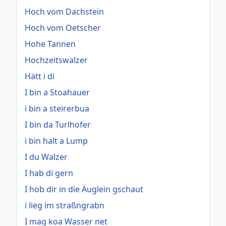
Hoch vom Dachstein
Hoch vom Oetscher
Hohe Tannen
Hochzeitswalzer
Hätt i di
I bin a Stoahauer
i bin a steirerbua
I bin da Turlhofer
i bin halt a Lump
I du Walzer
I hab di gern
I hob dir in die Äuglein gschaut
i lieg im straßngrabn
I mag koa Wasser net