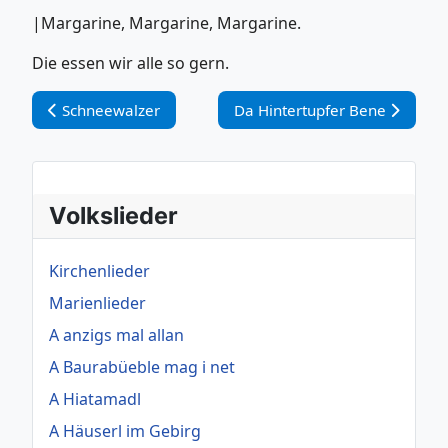
|Margarine, Margarine, Margarine.
Die essen wir alle so gern.
Vorheriger Beitrag: Schneewalzer
Nächster Beitrag: Da Hintertu
Schneewalzer
Da Hintertupfer Bene
Volkslieder
Kirchenlieder
Marienlieder
A anzigs mal allan
A Baurabüeble mag i net
A Hiatamadl
A Häuserl im Gebirg