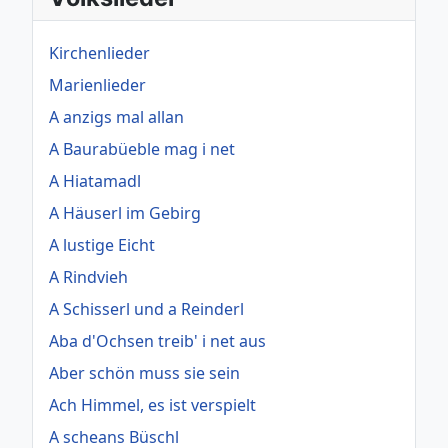
Kirchenlieder
Marienlieder
A anzigs mal allan
A Baurabüeble mag i net
A Hiatamadl
A Häuserl im Gebirg
A lustige Eicht
A Rindvieh
A Schisserl und a Reinderl
Aba d'Ochsen treib' i net aus
Aber schön muss sie sein
Ach Himmel, es ist verspielt
A scheans Büschl