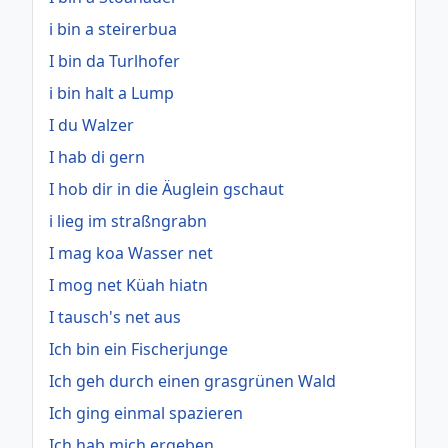
i bin a steirerbua
I bin da Turlhofer
i bin halt a Lump
I du Walzer
I hab di gern
I hob dir in die Äuglein gschaut
i lieg im straßngrabn
I mag koa Wasser net
I mog net Küah hiatn
I tausch's net aus
Ich bin ein Fischerjunge
Ich geh durch einen grasgrünen Wald
Ich ging einmal spazieren
Ich hab mich ergeben