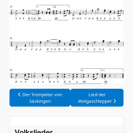
Vorheriger Beitrag: Der Trompeter von Säckingen
Nächster Beitrag: Li
Der Trompeter von
Lied der
Säckingen
Wolgaschlepper
Volkslieder