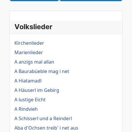
Volkslieder
Kirchenlieder
Marienlieder
A anzigs mal allan
A Baurabüeble mag i net
A Hiatamadl
A Häuserl im Gebirg
A lustige Eicht
A Rindvieh
A Schisserl und a Reinderl
Aba d'Ochsen treib' i net aus