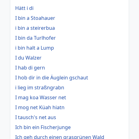
Hätt i di
I bin a Stoahauer
i bin a steirerbua
I bin da Turlhofer
i bin halt a Lump
I du Walzer
I hab di gern
I hob dir in die Äuglein gschaut
i lieg im straßngrabn
I mag koa Wasser net
I mog net Küah hiatn
I tausch's net aus
Ich bin ein Fischerjunge
Ich geh durch einen grasgrünen Wald