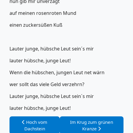
nun gib mir unverzagt
auf meinen rosenroten Mund
einen zuckersüßen Kuß
Lauter junge, hübsche Leut sein´s mir
lauter hübsche, junge Leut!
Wenn die hübschen, jungen Leut net wärn
wer sollt das viele Geld verzehrn?
Lauter junge, hübsche Leut sein´s mir
lauter hübsche, junge Leut!
Vorheriger Beitrag: Hoch vom Dachstein
Nächster Beitrag: Im Krug zu
Hoch vom
Im Krug zum grünen
Dachstein
Kranze