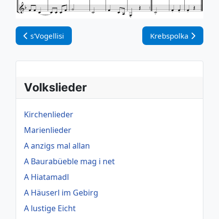
Vorheriger Beitrag: s'Vogellisi
Nächster Beitrag: K
s'Vogellisi
Krebspolka
Volkslieder
Kirchenlieder
Marienlieder
A anzigs mal allan
A Baurabüeble mag i net
A Hiatamadl
A Häuserl im Gebirg
A lustige Eicht