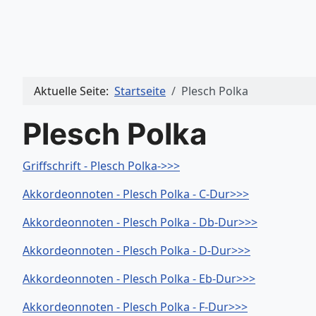
Aktuelle Seite:
Startseite
Plesch Polka
Plesch Polka
Griffschrift - Plesch Polka->>>
Akkordeonnoten - Plesch Polka - C-Dur>>>
Akkordeonnoten - Plesch Polka - Db-Dur>>>
Akkordeonnoten - Plesch Polka - D-Dur>>>
Akkordeonnoten - Plesch Polka - Eb-Dur>>>
Akkordeonnoten - Plesch Polka - F-Dur>>>