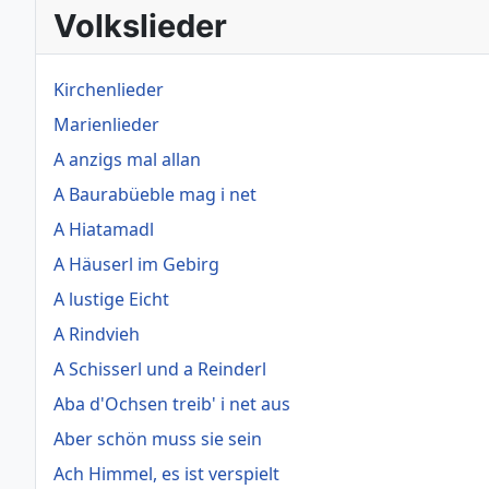
Volkslieder
Kirchenlieder
Marienlieder
A anzigs mal allan
A Baurabüeble mag i net
A Hiatamadl
A Häuserl im Gebirg
A lustige Eicht
A Rindvieh
A Schisserl und a Reinderl
Aba d'Ochsen treib' i net aus
Aber schön muss sie sein
Ach Himmel, es ist verspielt