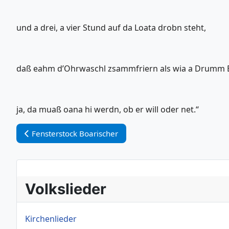
und a drei, a vier Stund auf da Loata drobn steht,
daß eahm d’Ohrwaschl zsammfriern als wia a Drumm B
ja, da muaß oana hi werdn, ob er will oder net.“
Vorheriger Beitrag: Fensterstock Boarischer
Fensterstock Boarischer
Volkslieder
Kirchenlieder