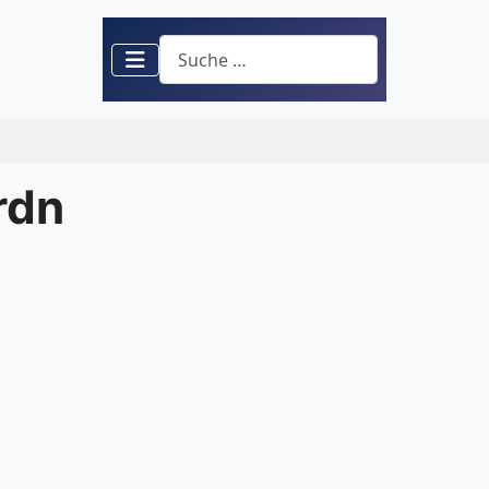
Suchen
rdn