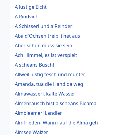
A lustige Eicht
A Rindvieh
A Schisserl und a Reinderl
Aba d'Ochsen treib' i net aus
Aber schön muss sie sein
Ach Himmel, es ist verspielt
A scheans Büschl
Allweil lustig fesch und munter
Amanda, tua die Hand da weg
Almawasserl, kalte Wasserl
Almenrausch bist a scheans Bleamal
Almbleamerl Landler
Almfrieden- Wann i auf die Alma geh
Almsee Walzer