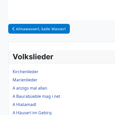
Vorheriger Beitrag: Almawasserl, kalte Wasserl
Almawasserl, kalte Wasserl
Volkslieder
Kirchenlieder
Marienlieder
A anzigs mal allan
A Baurabüeble mag i net
A Hiatamadl
A Häuserl im Gebirg