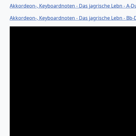
Akkordeon-, Keyboardnoten - Das jagrische Lebn - A-D
Akkordeon-, Keyboardnoten - Das jagrische Lebn - Bb