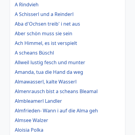
A Rindvieh
A Schisserl und a Reinderl
Aba d'Ochsen treib' i net aus
Aber schön muss sie sein
Ach Himmel, es ist verspielt
A scheans Büschl
Allweil lustig fesch und munter
Amanda, tua die Hand da weg
Almawasserl, kalte Wasserl
Almenrausch bist a scheans Bleamal
Almbleamerl Landler
Almfrieden- Wann i auf die Alma geh
Almsee Walzer
Aloisia Polka