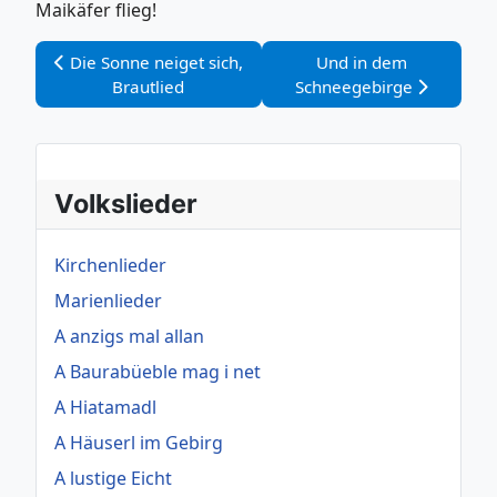
Maikäfer flieg!
Vorheriger Beitrag: Die Sonne neiget sich, Brautlied
Nächster Beitrag: Und
Die Sonne neiget sich,
Und in dem
Brautlied
Schneegebirge
Volkslieder
Kirchenlieder
Marienlieder
A anzigs mal allan
A Baurabüeble mag i net
A Hiatamadl
A Häuserl im Gebirg
A lustige Eicht