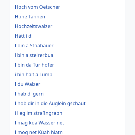
Hoch vom Oetscher
Hohe Tannen
Hochzeitswalzer
Hätt i di
I bin a Stoahauer
i bin a steirerbua
I bin da Turlhofer
i bin halt a Lump
I du Walzer
I hab di gern
I hob dir in die Äuglein gschaut
i lieg im straßngrabn
I mag koa Wasser net
I mog net Küah hiatn