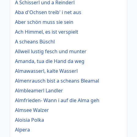
A Schisserl und a Reinderl
Aba d'Ochsen treib' i net aus
Aber schön muss sie sein
Ach Himmel, es ist verspielt
A scheans Büschl
Allweil lustig fesch und munter
Amanda, tua die Hand da weg
Almawasserl, kalte Wasserl
Almenrausch bist a scheans Bleamal
Almbleamerl Landler
Almfrieden- Wann i auf die Alma geh
Almsee Walzer
Aloisia Polka
Alpera