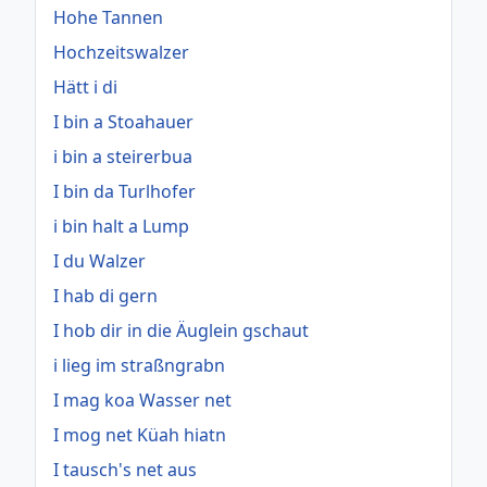
Hohe Tannen
Hochzeitswalzer
Hätt i di
I bin a Stoahauer
i bin a steirerbua
I bin da Turlhofer
i bin halt a Lump
I du Walzer
I hab di gern
I hob dir in die Äuglein gschaut
i lieg im straßngrabn
I mag koa Wasser net
I mog net Küah hiatn
I tausch's net aus