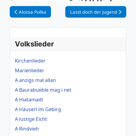
Vorheriger Beitrag: Aloisia Polka
Nächster Beitrag: Lasst doch d
Aloisia Polka
Lasst doch der Jugend
Volkslieder
Kirchenlieder
Marienlieder
A anzigs mal allan
A Baurabüeble mag i net
A Hiatamadl
A Häuserl im Gebirg
A lustige Eicht
A Rindvieh