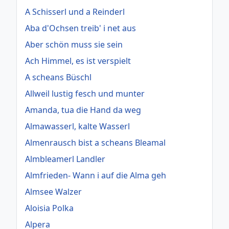
A Schisserl und a Reinderl
Aba d'Ochsen treib' i net aus
Aber schön muss sie sein
Ach Himmel, es ist verspielt
A scheans Büschl
Allweil lustig fesch und munter
Amanda, tua die Hand da weg
Almawasserl, kalte Wasserl
Almenrausch bist a scheans Bleamal
Almbleamerl Landler
Almfrieden- Wann i auf die Alma geh
Almsee Walzer
Aloisia Polka
Alpera