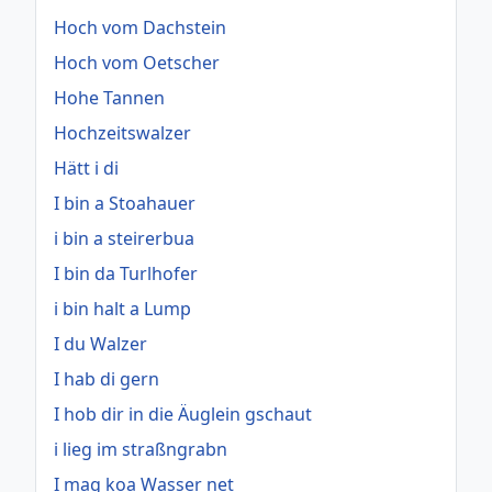
Hoch vom Dachstein
Hoch vom Oetscher
Hohe Tannen
Hochzeitswalzer
Hätt i di
I bin a Stoahauer
i bin a steirerbua
I bin da Turlhofer
i bin halt a Lump
I du Walzer
I hab di gern
I hob dir in die Äuglein gschaut
i lieg im straßngrabn
I mag koa Wasser net