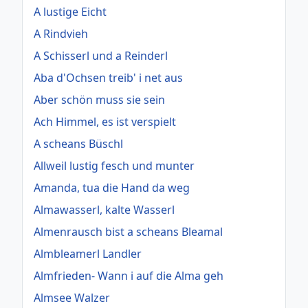
A lustige Eicht
A Rindvieh
A Schisserl und a Reinderl
Aba d'Ochsen treib' i net aus
Aber schön muss sie sein
Ach Himmel, es ist verspielt
A scheans Büschl
Allweil lustig fesch und munter
Amanda, tua die Hand da weg
Almawasserl, kalte Wasserl
Almenrausch bist a scheans Bleamal
Almbleamerl Landler
Almfrieden- Wann i auf die Alma geh
Almsee Walzer