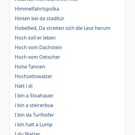
Himmelfahrtspolka
Hinten bei da stadltür
Hobellied, Da streiten sich die Leut herum
Hoch soll er leben
Hoch vom Dachstein
Hoch vom Oetscher
Hohe Tannen
Hochzeitswalzer
Hätt i di
I bin a Stoahauer
i bin a steirerbua
I bin da Turlhofer
i bin halt a Lump
I du Walzer