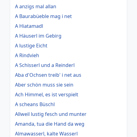
A anzigs mal allan
A Baurabüeble mag i net
A Hiatamadl
A Häuserl im Gebirg
A lustige Eicht
A Rindvieh
A Schisserl und a Reinderl
Aba d'Ochsen treib' i net aus
Aber schön muss sie sein
Ach Himmel, es ist verspielt
A scheans Büschl
Allweil lustig fesch und munter
Amanda, tua die Hand da weg
Almawasserl, kalte Wasserl