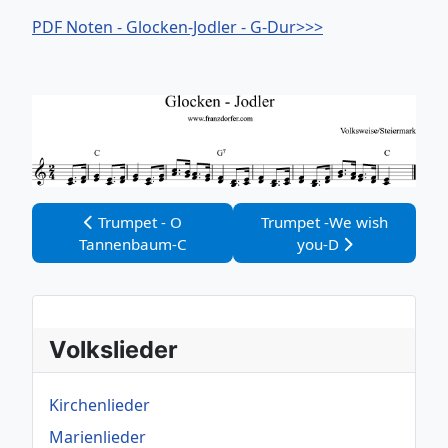
PDF Noten - Glocken-Jodler - G-Dur>>>
Vorheriger Beitrag: Trumpet - O Tannenbaum-C
Nächster Beitrag: Trumpe
Trumpet - O
Trumpet -We wish
Tannenbaum-C
you-D
Volkslieder
Kirchenlieder
Marienlieder