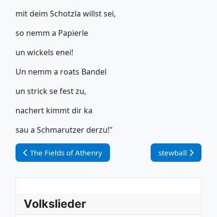
mit deim Schotzla willst sei,
so nemm a Papierle
un wickels enei!
Un nemm a roats Bandel
un strick se fest zu,
nachert kimmt dir ka
sau a Schmarutzer derzu!"
Vorheriger Beitrag: The Fields of Athenry
Nächster Beitrag
The Fields of Athenry
stewball
Volkslieder