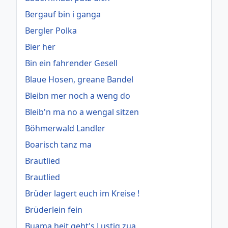
Bergauf bin i ganga
Bergler Polka
Bier her
Bin ein fahrender Gesell
Blaue Hosen, greane Bandel
Bleibn mer noch a weng do
Bleib'n ma no a wengal sitzen
Böhmerwald Landler
Boarisch tanz ma
Brautlied
Brautlied
Brüder lagert euch im Kreise !
Brüderlein fein
Buama heit geht's Lustig zua