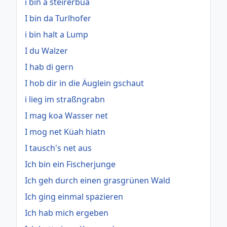
i bin a steirerbua
I bin da Turlhofer
i bin halt a Lump
I du Walzer
I hab di gern
I hob dir in die Äuglein gschaut
i lieg im straßngrabn
I mag koa Wasser net
I mog net Küah hiatn
I tausch's net aus
Ich bin ein Fischerjunge
Ich geh durch einen grasgrünen Wald
Ich ging einmal spazieren
Ich hab mich ergeben