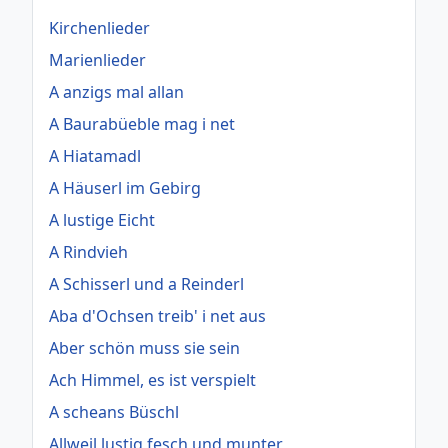
Kirchenlieder
Marienlieder
A anzigs mal allan
A Baurabüeble mag i net
A Hiatamadl
A Häuserl im Gebirg
A lustige Eicht
A Rindvieh
A Schisserl und a Reinderl
Aba d'Ochsen treib' i net aus
Aber schön muss sie sein
Ach Himmel, es ist verspielt
A scheans Büschl
Allweil lustig fesch und munter