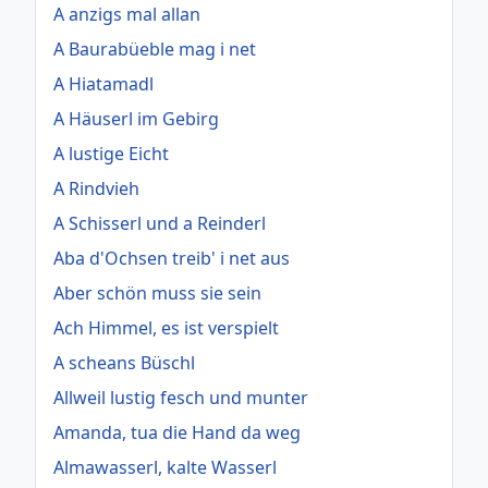
A anzigs mal allan
A Baurabüeble mag i net
A Hiatamadl
A Häuserl im Gebirg
A lustige Eicht
A Rindvieh
A Schisserl und a Reinderl
Aba d'Ochsen treib' i net aus
Aber schön muss sie sein
Ach Himmel, es ist verspielt
A scheans Büschl
Allweil lustig fesch und munter
Amanda, tua die Hand da weg
Almawasserl, kalte Wasserl