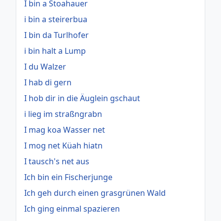
I bin a Stoahauer
i bin a steirerbua
I bin da Turlhofer
i bin halt a Lump
I du Walzer
I hab di gern
I hob dir in die Äuglein gschaut
i lieg im straßngrabn
I mag koa Wasser net
I mog net Küah hiatn
I tausch's net aus
Ich bin ein Fischerjunge
Ich geh durch einen grasgrünen Wald
Ich ging einmal spazieren