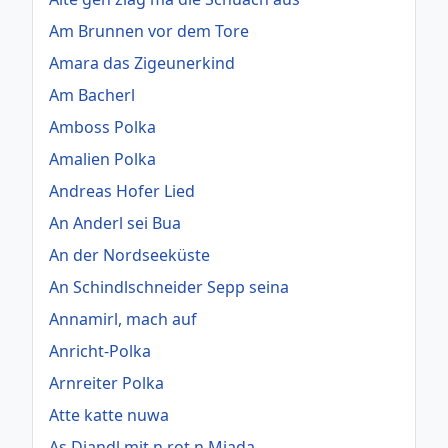
Am Brunnen vor dem Tore
Amara das Zigeunerkind
Am Bacherl
Amboss Polka
Amalien Polka
Andreas Hofer Lied
An Anderl sei Bua
An der Nordseeküste
An Schindlschneider Sepp seina
Annamirl, mach auf
Anricht-Polka
Arnreiter Polka
Atte katte nuwa
As Diandl mit n rot n Miada