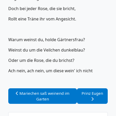
Doch bei jeder Rose, die sie bricht,
Rollt eine Träne ihr vom Angesicht.
Warum weinst du, holde Gärtnersfrau?
Weinst du um die Veilchen dunkelblau?
Oder um die Rose, die du brichst?
Ach nein, ach nein, um diese wein' ich nicht
Vorheriger Beitrag: Mariechen saß weinend im Garten
Nächster Beitrag: 
Mariechen saß weinend im
Prinz Eugen
Garten