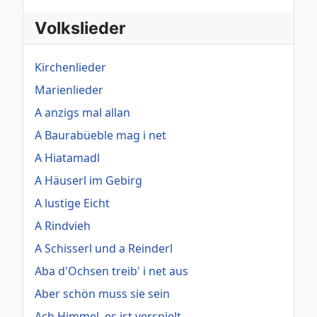
Volkslieder
Kirchenlieder
Marienlieder
A anzigs mal allan
A Baurabüeble mag i net
A Hiatamadl
A Häuserl im Gebirg
A lustige Eicht
A Rindvieh
A Schisserl und a Reinderl
Aba d'Ochsen treib' i net aus
Aber schön muss sie sein
Ach Himmel, es ist verspielt