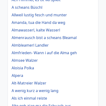
A scheans Büschl
Allweil lustig fesch und munter
Amanda, tua die Hand da weg
Almawasserl, kalte Wasserl
Almenrausch bist a scheans Bleamal
Almbleamerl Landler
Almfrieden- Wann i auf die Alma geh
Almsee Walzer
Aloisia Polka
Alpera
Alt-Matreier Walzer
A wenig kurz a wenig lang
Als ich einmal reiste
Alte geh ziag ma die Schuach aus