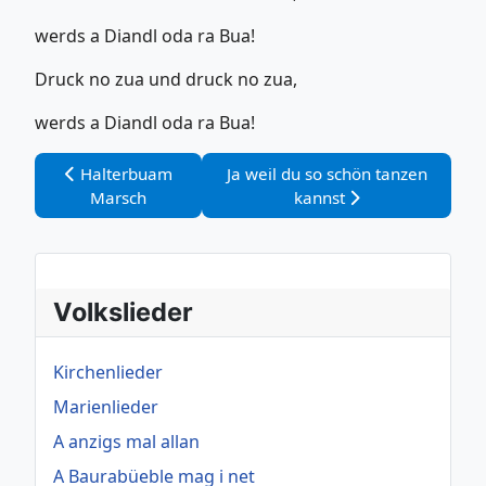
werds a Diandl oda ra Bua!
Druck no zua und druck no zua,
werds a Diandl oda ra Bua!
Vorheriger Beitrag: Halterbuam Marsch
Nächster Beitrag: Ja weil du so s
Halterbuam
Ja weil du so schön tanzen
Marsch
kannst
Volkslieder
Kirchenlieder
Marienlieder
A anzigs mal allan
A Baurabüeble mag i net