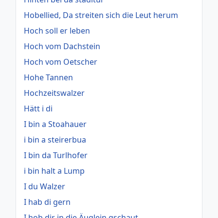
Hobellied, Da streiten sich die Leut herum
Hoch soll er leben
Hoch vom Dachstein
Hoch vom Oetscher
Hohe Tannen
Hochzeitswalzer
Hätt i di
I bin a Stoahauer
i bin a steirerbua
I bin da Turlhofer
i bin halt a Lump
I du Walzer
I hab di gern
I hob dir in die Äuglein gschaut