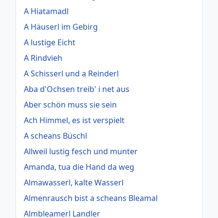
A Hiatamadl
A Häuserl im Gebirg
A lustige Eicht
A Rindvieh
A Schisserl und a Reinderl
Aba d'Ochsen treib' i net aus
Aber schön muss sie sein
Ach Himmel, es ist verspielt
A scheans Büschl
Allweil lustig fesch und munter
Amanda, tua die Hand da weg
Almawasserl, kalte Wasserl
Almenrausch bist a scheans Bleamal
Almbleamerl Landler