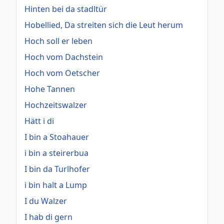
Hinten bei da stadltür
Hobellied, Da streiten sich die Leut herum
Hoch soll er leben
Hoch vom Dachstein
Hoch vom Oetscher
Hohe Tannen
Hochzeitswalzer
Hätt i di
I bin a Stoahauer
i bin a steirerbua
I bin da Turlhofer
i bin halt a Lump
I du Walzer
I hab di gern