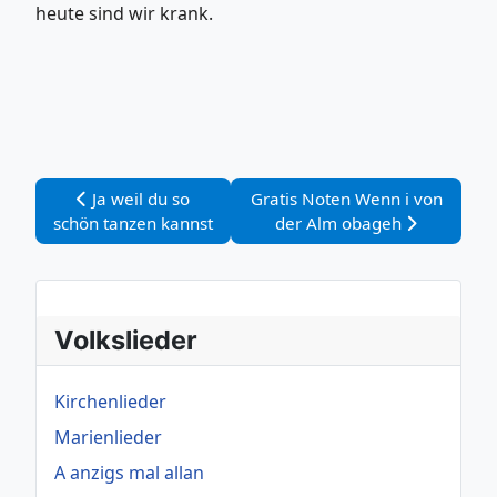
heute sind wir krank.
Vorheriger Beitrag: Ja weil du so schön tanzen kannst
Nächster Beitrag: Gratis Note
Ja weil du so
Gratis Noten Wenn i von
schön tanzen kannst
der Alm obageh
Volkslieder
Kirchenlieder
Marienlieder
A anzigs mal allan