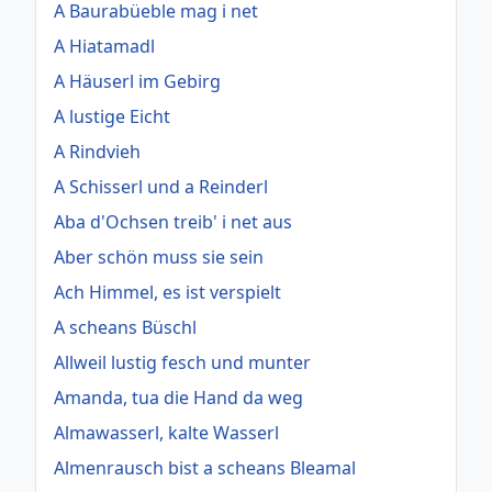
A Baurabüeble mag i net
A Hiatamadl
A Häuserl im Gebirg
A lustige Eicht
A Rindvieh
A Schisserl und a Reinderl
Aba d'Ochsen treib' i net aus
Aber schön muss sie sein
Ach Himmel, es ist verspielt
A scheans Büschl
Allweil lustig fesch und munter
Amanda, tua die Hand da weg
Almawasserl, kalte Wasserl
Almenrausch bist a scheans Bleamal