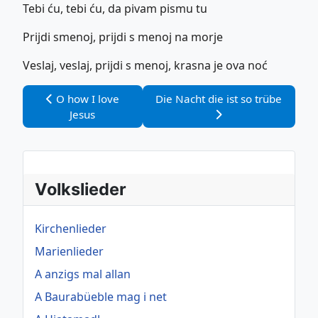
Tebi ću, tebi ću, da pivam pismu tu
Prijdi smenoj, prijdi s menoj na morje
Veslaj, veslaj, prijdi s menoj, krasna je ova noć
Vorheriger Beitrag: O how I love Jesus
Nächster Beitrag: Die Nacht die i
O how I love
Die Nacht die ist so trübe
Jesus
Volkslieder
Kirchenlieder
Marienlieder
A anzigs mal allan
A Baurabüeble mag i net