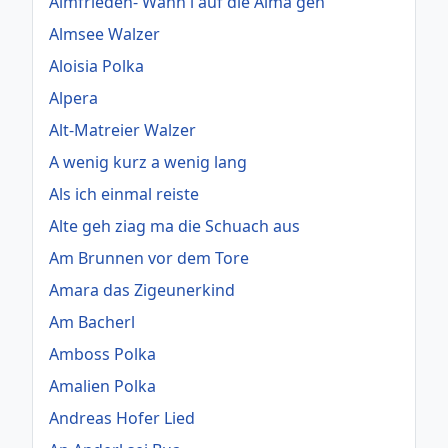
Almfrieden- Wann i auf die Alma geh
Almsee Walzer
Aloisia Polka
Alpera
Alt-Matreier Walzer
A wenig kurz a wenig lang
Als ich einmal reiste
Alte geh ziag ma die Schuach aus
Am Brunnen vor dem Tore
Amara das Zigeunerkind
Am Bacherl
Amboss Polka
Amalien Polka
Andreas Hofer Lied