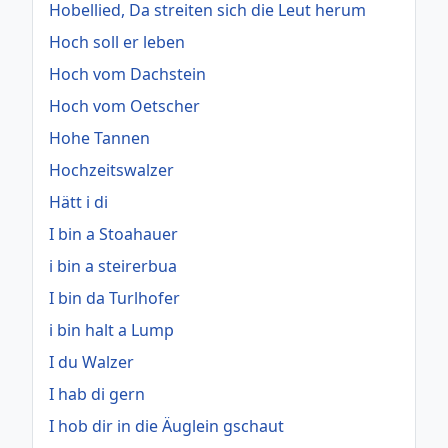
Hobellied, Da streiten sich die Leut herum
Hoch soll er leben
Hoch vom Dachstein
Hoch vom Oetscher
Hohe Tannen
Hochzeitswalzer
Hätt i di
I bin a Stoahauer
i bin a steirerbua
I bin da Turlhofer
i bin halt a Lump
I du Walzer
I hab di gern
I hob dir in die Äuglein gschaut