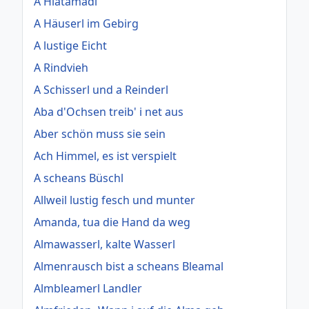
A Hiatamadl
A Häuserl im Gebirg
A lustige Eicht
A Rindvieh
A Schisserl und a Reinderl
Aba d'Ochsen treib' i net aus
Aber schön muss sie sein
Ach Himmel, es ist verspielt
A scheans Büschl
Allweil lustig fesch und munter
Amanda, tua die Hand da weg
Almawasserl, kalte Wasserl
Almenrausch bist a scheans Bleamal
Almbleamerl Landler