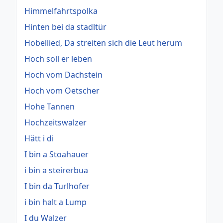
Himmelfahrtspolka
Hinten bei da stadltür
Hobellied, Da streiten sich die Leut herum
Hoch soll er leben
Hoch vom Dachstein
Hoch vom Oetscher
Hohe Tannen
Hochzeitswalzer
Hätt i di
I bin a Stoahauer
i bin a steirerbua
I bin da Turlhofer
i bin halt a Lump
I du Walzer