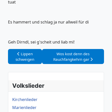
tuat
Es hammert und schlag ja nur allweil für di
Geh Dirndl, sei g'scheit und liab mi!
Vorheriger Beitrag: Lippen schweigen
Nächster Beitrag: Wos kost de
Lippen
Wos kost denn des
schweigen
Rauchfangkehrn gar
Volkslieder
Kirchenlieder
Marienlieder