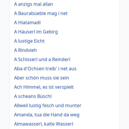
A anzigs mal allan
A Baurabüeble mag i net
A Hiatamadl
A Häuserl im Gebirg
A lustige Eicht
A Rindvieh
A Schisserl und a Reinderl
Aba d'Ochsen treib' i net aus
Aber schön muss sie sein
Ach Himmel, es ist verspielt
A scheans Büschl
Allweil lustig fesch und munter
Amanda, tua die Hand da weg
Almawasserl, kalte Wasserl