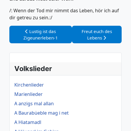
/: Wenn der Tod mir nimmt das Leben, hör ich auf
dir getreu zu sein.:/
Vorheriger Beitrag: Lustig ist das Zigeunerleben-1
Nächster Beitrag: Freut
Lustig ist das
Freut euch des
Zigeunerleben-1
Lebens
Volkslieder
Kirchenlieder
Marienlieder
A anzigs mal allan
A Baurabüeble mag i net
A Hiatamadl