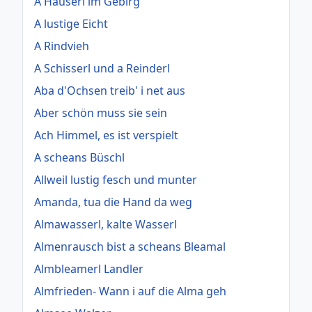
A Häuserl im Gebirg
A lustige Eicht
A Rindvieh
A Schisserl und a Reinderl
Aba d'Ochsen treib' i net aus
Aber schön muss sie sein
Ach Himmel, es ist verspielt
A scheans Büschl
Allweil lustig fesch und munter
Amanda, tua die Hand da weg
Almawasserl, kalte Wasserl
Almenrausch bist a scheans Bleamal
Almbleamerl Landler
Almfrieden- Wann i auf die Alma geh