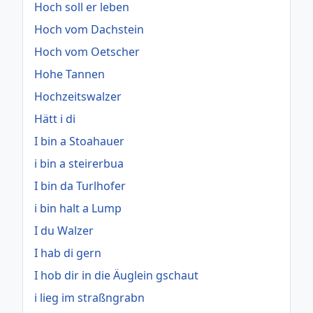
Hoch soll er leben
Hoch vom Dachstein
Hoch vom Oetscher
Hohe Tannen
Hochzeitswalzer
Hätt i di
I bin a Stoahauer
i bin a steirerbua
I bin da Turlhofer
i bin halt a Lump
I du Walzer
I hab di gern
I hob dir in die Äuglein gschaut
i lieg im straßngrabn