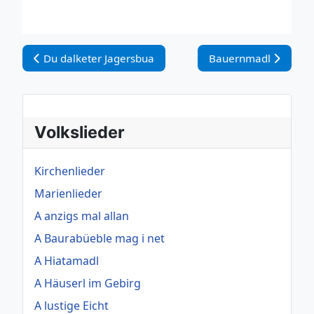
Vorheriger Beitrag: Du dalketer Jagersbua
Nächster Beitrag: B
Du dalketer Jagersbua
Bauernmadl
Volkslieder
Kirchenlieder
Marienlieder
A anzigs mal allan
A Baurabüeble mag i net
A Hiatamadl
A Häuserl im Gebirg
A lustige Eicht