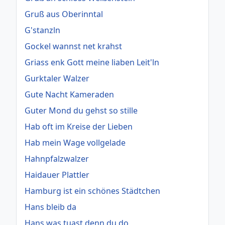
Gruß aus Oberinntal
G'stanzln
Gockel wannst net krahst
Griass enk Gott meine liaben Leit'ln
Gurktaler Walzer
Gute Nacht Kameraden
Guter Mond du gehst so stille
Hab oft im Kreise der Lieben
Hab mein Wage vollgelade
Hahnpfalzwalzer
Haidauer Plattler
Hamburg ist ein schönes Städtchen
Hans bleib da
Hans was tuast denn du do