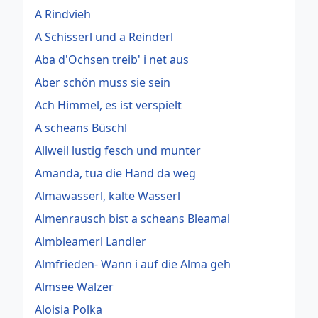
A Rindvieh
A Schisserl und a Reinderl
Aba d'Ochsen treib' i net aus
Aber schön muss sie sein
Ach Himmel, es ist verspielt
A scheans Büschl
Allweil lustig fesch und munter
Amanda, tua die Hand da weg
Almawasserl, kalte Wasserl
Almenrausch bist a scheans Bleamal
Almbleamerl Landler
Almfrieden- Wann i auf die Alma geh
Almsee Walzer
Aloisia Polka