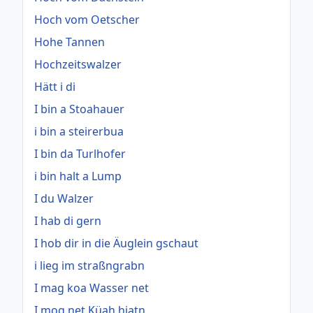
Hoch vom Oetscher
Hohe Tannen
Hochzeitswalzer
Hätt i di
I bin a Stoahauer
i bin a steirerbua
I bin da Turlhofer
i bin halt a Lump
I du Walzer
I hab di gern
I hob dir in die Äuglein gschaut
i lieg im straßngrabn
I mag koa Wasser net
I mog net Küah hiatn