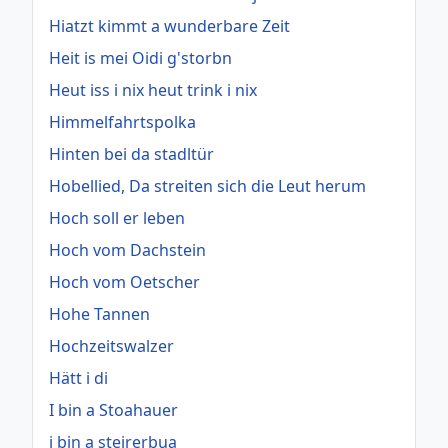
Hiatzt kimmt a wunderbare Zeit
Heit is mei Oidi g'storbn
Heut iss i nix heut trink i nix
Himmelfahrtspolka
Hinten bei da stadltür
Hobellied, Da streiten sich die Leut herum
Hoch soll er leben
Hoch vom Dachstein
Hoch vom Oetscher
Hohe Tannen
Hochzeitswalzer
Hätt i di
I bin a Stoahauer
i bin a steirerbua