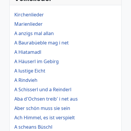
Kirchenlieder
Marienlieder
A anzigs mal allan
A Baurabüeble mag i net
A Hiatamadl
A Häuserl im Gebirg
A lustige Eicht
A Rindvieh
A Schisserl und a Reinderl
Aba d'Ochsen treib' i net aus
Aber schön muss sie sein
Ach Himmel, es ist verspielt
A scheans Büschl