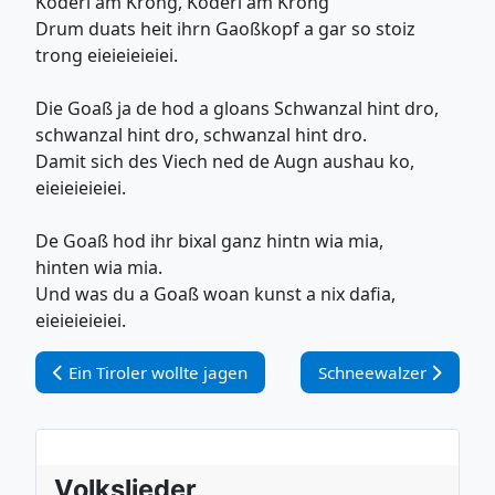
Koderl am Krong, Koderl am Krong
Drum duats heit ihrn Gaoßkopf a gar so stoiz
trong eieieieieiei.
Die Goaß ja de hod a gloans Schwanzal hint dro,
schwanzal hint dro, schwanzal hint dro.
Damit sich des Viech ned de Augn aushau ko,
eieieieieiei.
De Goaß hod ihr bixal ganz hintn wia mia,
hinten wia mia.
Und was du a Goaß woan kunst a nix dafia,
eieieieieiei.
Vorheriger Beitrag: Ein Tiroler wollte jagen
Nächster Beitrag: Sch
Ein Tiroler wollte jagen
Schneewalzer
Volkslieder