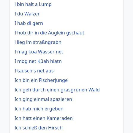
i bin halt a Lump
I du Walzer
I hab di gern
I hob dir in die Äuglein gschaut
i lieg im straßngrabn
I mag koa Wasser net
I mog net Küah hiatn
I tausch's net aus
Ich bin ein Fischerjunge
Ich geh durch einen grasgrünen Wald
Ich ging einmal spazieren
Ich hab mich ergeben
Ich hatt einen Kameraden
Ich schieß den Hirsch