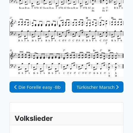
Vorheriger Beitrag: Die Forelle easy -Bb
Nächster Beitrag: Türkisch
Die Forelle easy -Bb
Türkischer Marsch
Volkslieder