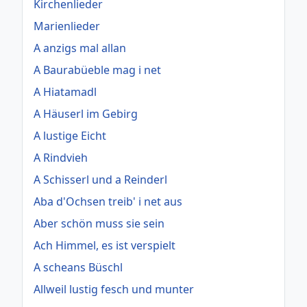
Kirchenlieder
Marienlieder
A anzigs mal allan
A Baurabüeble mag i net
A Hiatamadl
A Häuserl im Gebirg
A lustige Eicht
A Rindvieh
A Schisserl und a Reinderl
Aba d'Ochsen treib' i net aus
Aber schön muss sie sein
Ach Himmel, es ist verspielt
A scheans Büschl
Allweil lustig fesch und munter